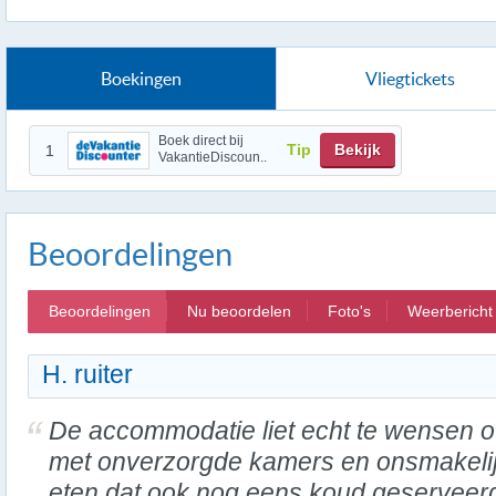
Boekingen
Vliegtickets
Boek direct bij
Tip
Bekijk
1
VakantieDiscoun..
Beoordelingen
Beoordelingen
Nu beoordelen
Foto's
Weerbericht
H. ruiter
De accommodatie liet echt te wensen o
met onverzorgde kamers en onsmakeli
eten dat ook nog eens koud geserveer