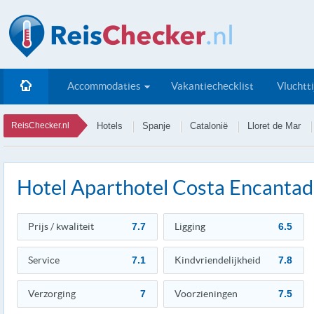
Accommodaties
Vakantiechecklist
Vluchtt
ReisChecker.nl
Hotels
Spanje
Catalonië
Lloret de Mar
Hotel Aparthotel Costa Encanta
Prijs / kwaliteit
7.7
Ligging
6.5
Service
7.1
Kindvriendelijkheid
7.8
Verzorging
7
Voorzieningen
7.5