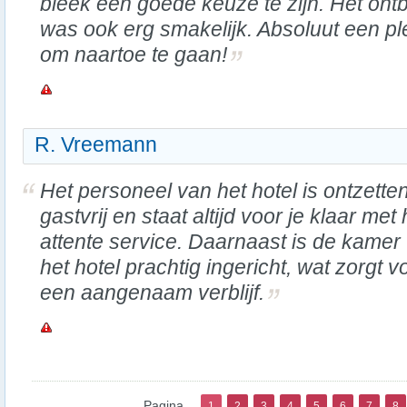
bleek een goede keuze te zijn. Het ontbi
was ook erg smakelijk. Absoluut een pl
om naartoe te gaan!
R. Vreemann
Het personeel van het hotel is ontzette
gastvrij en staat altijd voor je klaar met
attente service. Daarnaast is de kamer
het hotel prachtig ingericht, wat zorgt v
een aangenaam verblijf.
Pagina
1
2
3
4
5
6
7
8