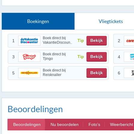
Boekingen
Vliegtickets
Boek direct bij
Tip
Bekijk
1
2
VakantieDiscoun..
Boek direct bij
Tip
Bekijk
3
4
Tjingo
Boek direct bij
Bekijk
5
6
Reisknaller
Beoordelingen
Beoordelingen
Nu beoordelen
Foto's
Weerbericht