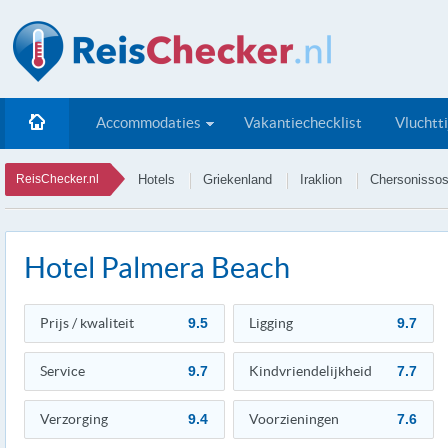
Accommodaties
Vakantiechecklist
Vluchtt
ReisChecker.nl
Hotels
Griekenland
Iraklion
Chersonisso
Hotel Palmera Beach
Prijs / kwaliteit
9.5
Ligging
9.7
Service
9.7
Kindvriendelijkheid
7.7
Verzorging
9.4
Voorzieningen
7.6