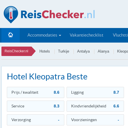
Accommodaties
Vakantiechecklist
Vluchtt
ReisChecker.nl
Hotels
Turkije
Antalya
Alanya
Kleopa
Hotel Kleopatra Beste
Prijs / kwaliteit
8.6
Ligging
8.7
Service
8.3
Kindvriendelijkheid
6.6
Verzorging
-
Voorzieningen
-