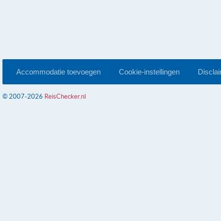
Accommodatie toevoegen
Cookie-instellingen
Discla
© 2007-2026
ReisChecker.nl