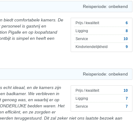
Reisperiode: onbekend
 en biedt comfortabele kamers. De
Prijs / kwaliteit
6
ersoneel is gastvrij en
Ligging
8
tion Pigalle en op loopafstand
tbijt is simpel en heeft een
Service
10
Kindvriendelijkheid
9
Reisperiode: onbekend
is echt ideaal, en de kamers zijn
Prijs / kwaliteit
10
pen badkamer. We verbleven in
Ligging
7
t genoeg was, en waarbij er op
FZONDERLIJKE bedden waren. Het
Service
7
en efficiënt, en ze zorgden er
werden teruggestuurd. Dit zal zeker niet ons laatste bezoek aan