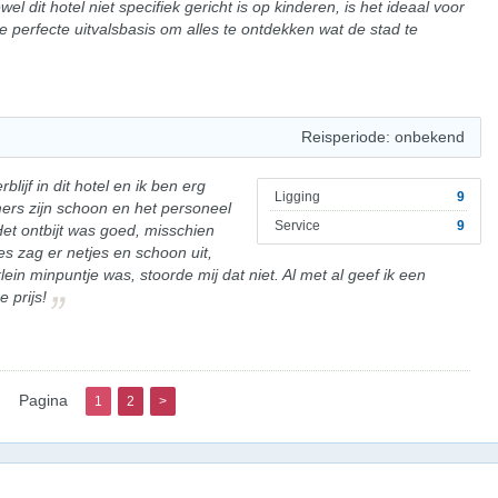
wel dit hotel niet specifiek gericht is op kinderen, is het ideaal voor
de perfecte uitvalsbasis om alles te ontdekken wat de stad te
Reisperiode: onbekend
lijf in dit hotel en ik ben erg
Ligging
9
mers zijn schoon en het personeel
Service
9
Het ontbijt was goed, misschien
s zag er netjes en schoon uit,
in minpuntje was, stoorde mij dat niet. Al met al geef ik een
 prijs!
Pagina
1
2
>