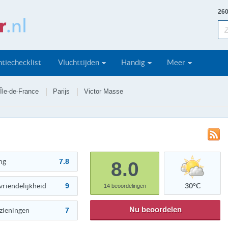
260
tiechecklist
Vluchttijden
Handig
Meer
Île-de-France
Parijs
Victor Masse
ng
7.8
8.0
vriendelijkheid
9
30°C
14
beoordelingen
Nu beoordelen
zieningen
7