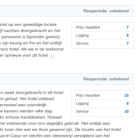
Reisperiode: onbekend
otel op een geweldige locatie
Prijs / kwaliteit
7
ijf nachten doorgebracht en het
Ligging
8
t personeel is bijzonder gastvrij
 zijn keurig en fris en het ontbijt
Service
7
ans hotel. Als we in de toekomst
r opnieuw voor dit hotel.
Reisperiode: onbekend
n week doorgebracht in dit hotel
Prijs / kwaliteit
10
n gehad. Het hotel voldeed
Ligging
8
rsoneel was vriendelijk,
De kamers werden elke dag
Service
10
jks schone handdoeken. Hoewel
et voldoende voor ons dagelijks gebruik. Het ontbijt was
 luxer dan wat we thuis gewend zijn. De locatie van het hotel
Sacré-Cœur en slechts een steenworp verwijderd van het