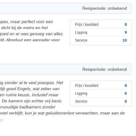
Reisperiode: onbekend
pas, maar perfect voor een
Prijs / kwaliteit
8
dicht bij de metro en het
Ligging
9
 goed en er was genoeg van alles.
geld. Absoluut een aanrader voor
Service
10
Reisperiode: onbekend
ng zonder al te veel poespas. Het
Prijs / kwaliteit
8
lijk goed Engels, wat zeker van
Ligging
6
een ruime keuze, inclusief maar
. De kamers zijn echter vrij basic
Service
8
eenvoudige badkamers zonder
otel verblijft, kun je wat geluidsoverlast verwachten, maar aan de