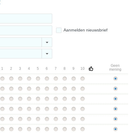
g
Aanmelden nieuwsbrief
Geen
1
2
3
4
5
6
7
8
9
10
mening