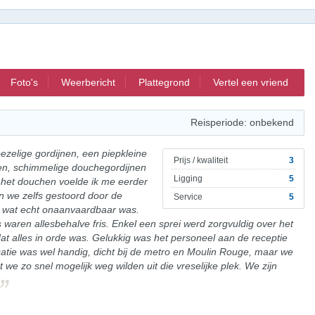
Foto's
Weerbericht
Plattegrond
Vertel een vriend
Reisperiode: onbekend
zelige gordijnen, een piepkleine
Prijs / kwaliteit
3
n, schimmelige douchegordijnen
Ligging
5
 het douchen voelde ik me eerder
n we zelfs gestoord door de
Service
5
, wat echt onaanvaardbaar was.
waren allesbehalve fris. Enkel een sprei werd zorgvuldig over het
t alles in orde was. Gelukkig was het personeel aan de receptie
catie was wel handig, dicht bij de metro en Moulin Rouge, maar we
e zo snel mogelijk weg wilden uit die vreselijke plek. We zijn