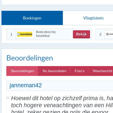
Boekingen
Vliegtickets
Boek direct bij
Bekijk
1
2
traveldeal
Beoordelingen
Beoordelingen
Nu beoordelen
Foto's
Weerbericht
janneman42
Hoewel dit hotel op zichzelf prima is, ha
toch hogere verwachtingen van een Hil
hotel, zeker gezien de prijs die ervoor