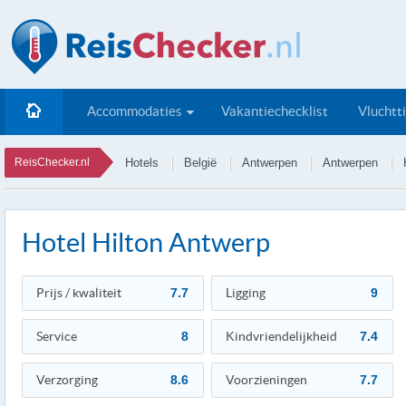
Accommodaties
Vakantiechecklist
Vluchtt
ReisChecker.nl
Hotels
België
Antwerpen
Antwerpen
Hotel Hilton Antwerp
Prijs / kwaliteit
7.7
Ligging
9
Service
8
Kindvriendelijkheid
7.4
Verzorging
8.6
Voorzieningen
7.7