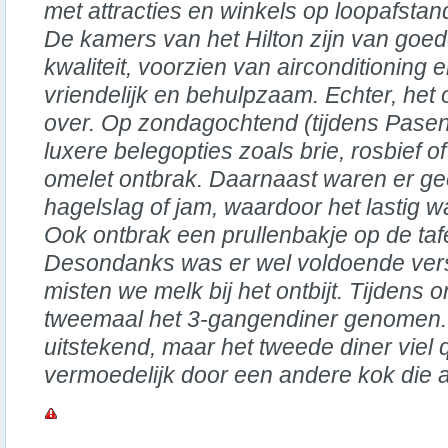
met attracties en winkels op loopafstan
De kamers van het Hilton zijn van goe
kwaliteit, voorzien van airconditioning 
vriendelijk en behulpzaam. Echter, het o
over. Op zondagochtend (tijdens Pasen
luxere belegopties zoals brie, rosbief o
omelet ontbrak. Daarnaast waren er ge
hagelslag of jam, waardoor het lastig wa
Ook ontbrak een prullenbakje op de taf
Desondanks was er wel voldoende vers
misten we melk bij het ontbijt. Tijdens 
tweemaal het 3-gangendiner genomen. H
uitstekend, maar het tweede diner viel q
vermoedelijk door een andere kok die 