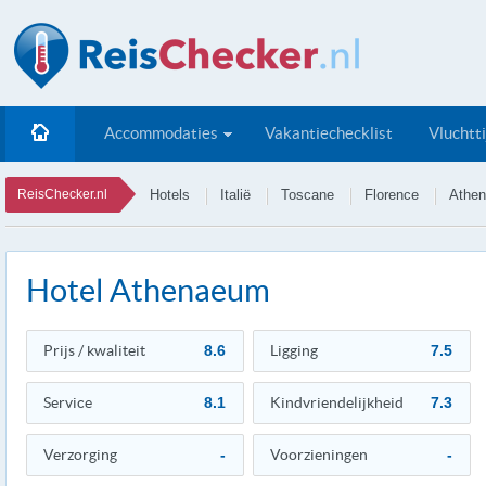
Accommodaties
Vakantiechecklist
Vluchtt
ReisChecker.nl
Hotels
Italië
Toscane
Florence
Athe
Hotel Athenaeum
Prijs / kwaliteit
8.6
Ligging
7.5
Service
8.1
Kindvriendelijkheid
7.3
Verzorging
-
Voorzieningen
-