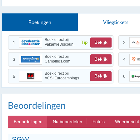
Boekingen
Vliegtickets
Boek direct bij
Tip
Bekijk
1
2
VakantieDiscoun..
Boek direct bij
Bekijk
3
4
Campings.com
Boek direct bij
Bekijk
5
6
ACSI Eurocampings
Beoordelingen
Beoordelingen
Nu beoordelen
Foto's
Weerbericht
SGW