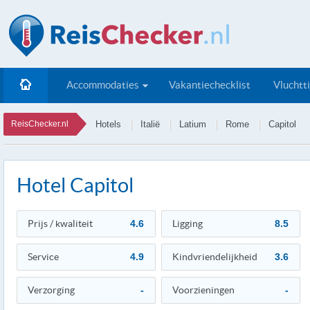
Accommodaties
Vakantiechecklist
Vluchtt
ReisChecker.nl
Hotels
Italië
Latium
Rome
Capitol
Hotel Capitol
Prijs / kwaliteit
4.6
Ligging
8.5
Service
4.9
Kindvriendelijkheid
3.6
Verzorging
-
Voorzieningen
-