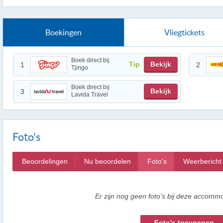
Boekingen
Vliegtickets
Boek direct bij
Tip
Bekijk
1
2
Tjingo
Boek direct bij
Bekijk
3
Lavida Travel
Foto's
Beoordelingen
Nu beoordelen
Foto's
Weerbericht
Er zijn nog geen foto's bij deze accommo
Foto's toevoegen