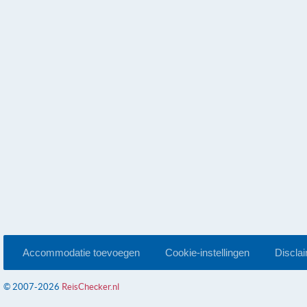
Accommodatie toevoegen
Cookie-instellingen
Discla
© 2007-2026
ReisChecker.nl