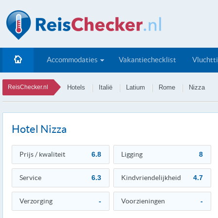
Accommodaties
Vakantiechecklist
Vluchtt
ReisChecker.nl
Hotels
Italië
Latium
Rome
Nizza
Hotel Nizza
Prijs / kwaliteit
6.8
Ligging
8
Service
6.3
Kindvriendelijkheid
4.7
Verzorging
-
Voorzieningen
-