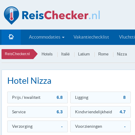
Accommodaties
Vakantiechecklist
Vluchtt
ReisChecker.nl
Hotels
Italië
Latium
Rome
Nizza
Hotel Nizza
Prijs / kwaliteit
6.8
Ligging
8
Service
6.3
Kindvriendelijkheid
4.7
Verzorging
-
Voorzieningen
-