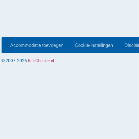
Accommodatie toevoegen
Cookie-instellingen
Discla
© 2007-2026
ReisChecker.nl