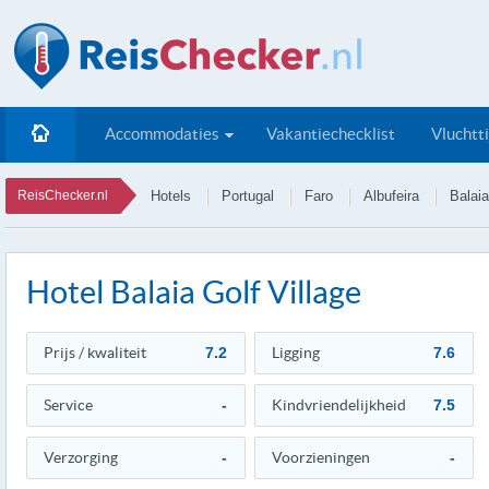
Accommodaties
Vakantiechecklist
Vluchtt
ReisChecker.nl
Hotels
Portugal
Faro
Albufeira
Balaia
Hotel Balaia Golf Village
Prijs / kwaliteit
7.2
Ligging
7.6
Service
-
Kindvriendelijkheid
7.5
Verzorging
-
Voorzieningen
-