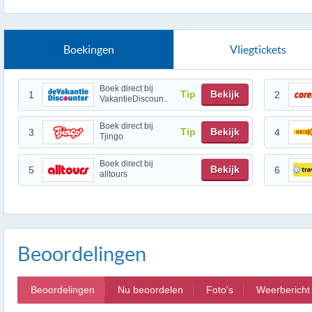
Boekingen
Vliegtickets
Boek direct bij
Tip
Bekijk
1
2
VakantieDiscoun..
Boek direct bij
Tip
Bekijk
3
4
Tjingo
Boek direct bij
Bekijk
5
6
alltours
Beoordelingen
Beoordelingen
Nu beoordelen
Foto's
Weerbericht