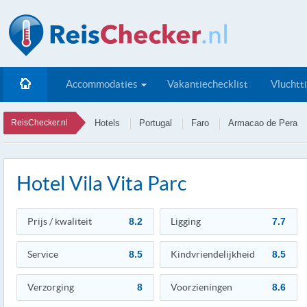
Accommodaties
Vakantiechecklist
Vluchtt
ReisChecker.nl
Hotels
Portugal
Faro
Armacao de Pera
Hotel Vila Vita Parc
Prijs / kwaliteit
8.2
Ligging
7.7
Service
8.5
Kindvriendelijkheid
8.5
Verzorging
8
Voorzieningen
8.6