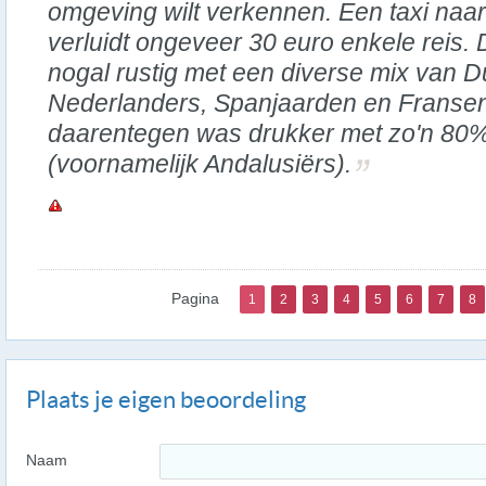
omgeving wilt verkennen. Een taxi naar 
verluidt ongeveer 30 euro enkele reis
nogal rustig met een diverse mix van D
Nederlanders, Spanjaarden en Franse
daarentegen was drukker met zo'n 80%
(voornamelijk Andalusiërs).
Pagina
1
2
3
4
5
6
7
8
Plaats je eigen beoordeling
Naam