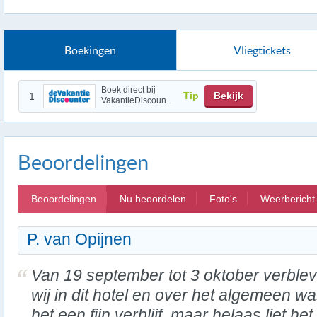
Boekingen
Vliegtickets
Boek direct bij
Tip
Bekijk
1
VakantieDiscoun..
Beoordelingen
Beoordelingen
Nu beoordelen
Foto's
Weerbericht
P. van Opijnen
Van 19 september tot 3 oktober verble
wij in dit hotel en over het algemeen w
het een fijn verblijf, maar helaas liet het