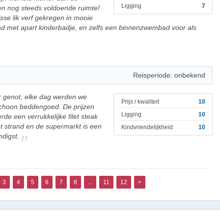
Ligging
7
n nog steeds voldoende ruimte!
isse lik verf gekregen in mooie
ad met apart kinderbadje, en zelfs een binnenzwembad voor als
Reisperiode: onbekend
 genot, elke dag werden we
Prijs / kwaliteit
10
choon beddengoed. De prijzen
Ligging
10
rde een verrukkelijke filet steak
et strand en de supermarkt is een
Kindvriendelijkheid
10
ndigst.
3
4
5
6
7
8
...
11
12
>