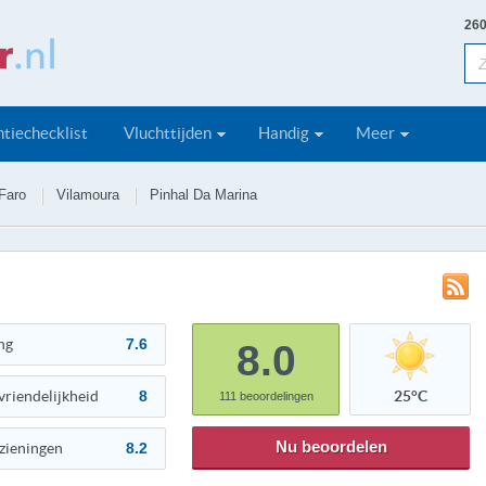
260
tiechecklist
Vluchttijden
Handig
Meer
Faro
Vilamoura
Pinhal Da Marina
ng
7.6
8.0
vriendelijkheid
8
25°C
111
beoordelingen
Nu beoordelen
zieningen
8.2