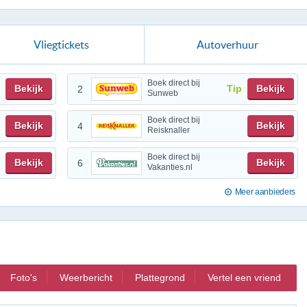
Vliegtickets
Autoverhuur
Boek direct bij
Bekijk
Tip
Bekijk
2
Sunweb
Boek direct bij
Bekijk
Bekijk
4
Reisknaller
Boek direct bij
Bekijk
Bekijk
6
Vakanties.nl
Meer aanbieders
Foto's
Weerbericht
Plattegrond
Vertel een vriend