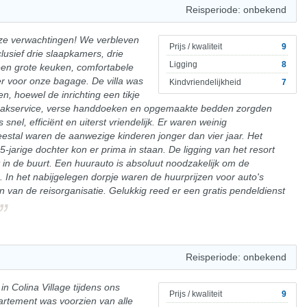
Reisperiode: onbekend
 onze verwachtingen! We verbleven
Prijs / kwaliteit
9
clusief drie slaapkamers, drie
Ligging
8
en grote keuken, comfortabele
 voor onze bagage. De villa was
Kindvriendelijkheid
7
 hoewel de inrichting een tikje
aakservice, verse handdoeken en opgemaakte bedden zorgden
snel, efficiënt en uiterst vriendelijk. Er waren weinig
eestal waren de aanwezige kinderen jonger dan vier jaar. Het
5-jarige dochter kon er prima in staan. De ligging van het resort
 in de buurt. Een huurauto is absoluut noodzakelijk om de
 In het nabijgelegen dorpje waren de huurprijzen voor auto's
en van de reisorganisatie. Gelukkig reed er een gratis pendeldienst
Reisperiode: onbekend
n Colina Village tijdens ons
Prijs / kwaliteit
9
artement was voorzien van alle