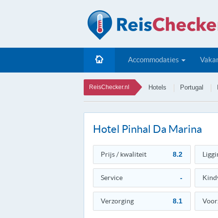
Accommodaties
Vakan
ReisChecker.nl
Hotels
Portugal
Hotel Pinhal Da Marina
Prijs / kwaliteit
8.2
Liggi
Service
-
Kind
Verzorging
8.1
Voor