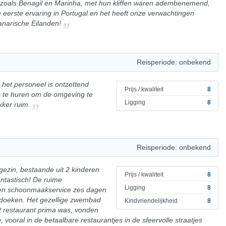
, zoals Benagil en Marinha, met hun kliffen waren adembenemend,
e eerste ervaring in Portugal en het heeft onze verwachtingen
anarische Eilanden!
Reisperiode: onbekend
 het personeel is ontzettend
Prijs / kwaliteit
8
to te huren om de omgeving te
Ligging
8
kker ruim.
Reisperiode: onbekend
 gezin, bestaande uit 2 kinderen
Prijs / kwaliteit
8
fantastisch! De ruime
Ligging
8
een schoonmaakservice zes dagen
doeken. Het gezellige zwembad
Kindvriendelijkheid
8
 restaurant prima was, vonden
 vooral in de betaalbare restaurantjes in de sfeervolle straatjes