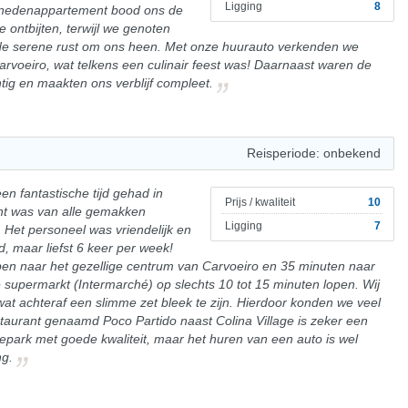
Ligging
8
enedenappartement bood ons de
e ontbijten, terwijl we genoten
 de serene rust om ons heen. Met onze huurauto verkenden we
arvoeiro, wat telkens een culinair feest was! Daarnaast waren de
tig en maakten ons verblijf compleet.
Reisperiode: onbekend
n fantastische tijd gehad in
Prijs / kwaliteit
10
nt was van alle gemakken
Ligging
7
Het personeel was vriendelijk en
 maar liefst 6 keer per week!
pen naar het gezellige centrum van Carvoeiro en 35 minuten naar
e supermarkt (Intermarché) op slechts 10 tot 15 minuten lopen. Wij
at achteraf een slimme zet bleek te zijn. Hierdoor konden we veel
aurant genaamd Poco Partido naast Colina Village is zeker een
iepark met goede kwaliteit, maar het huren van een auto is wel
ng.