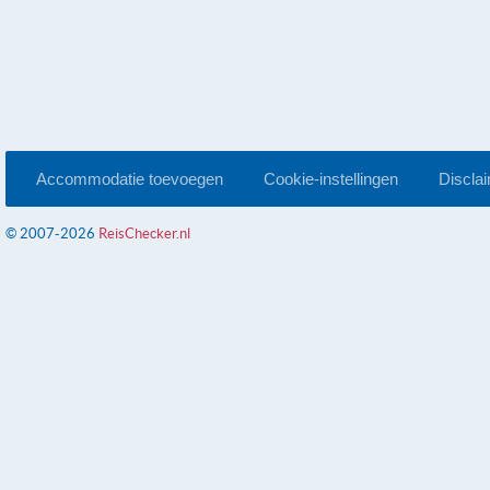
Accommodatie toevoegen
Cookie-instellingen
Discla
© 2007-2026
ReisChecker.nl