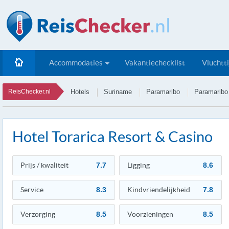
Accommodaties
Vakantiechecklist
Vluchtt
ReisChecker.nl
Hotels
Suriname
Paramaribo
Paramaribo
Hotel Torarica Resort & Casino
Prijs / kwaliteit
7.7
Ligging
8.6
Service
8.3
Kindvriendelijkheid
7.8
Verzorging
8.5
Voorzieningen
8.5