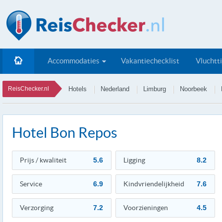
Accommodaties
Vakantiechecklist
Vluchtt
ReisChecker.nl
Hotels
Nederland
Limburg
Noorbeek
Hotel Bon Repos
Prijs / kwaliteit
5.6
Ligging
8.2
Service
6.9
Kindvriendelijkheid
7.6
Verzorging
7.2
Voorzieningen
4.5