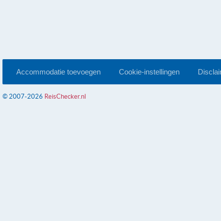
Accommodatie toevoegen
Cookie-instellingen
Discla
© 2007-2026
ReisChecker.nl