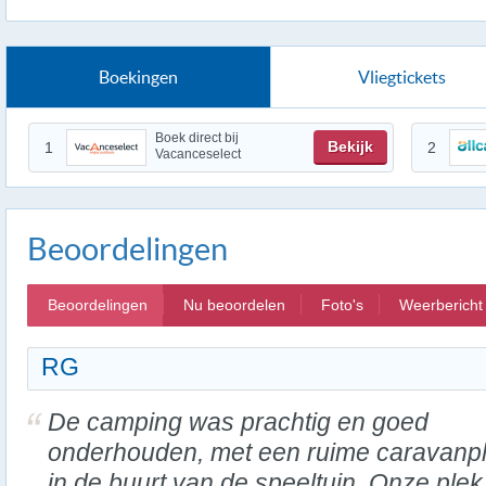
Boekingen
Vliegtickets
Boek direct bij
Bekijk
1
2
Vacanceselect
Beoordelingen
Beoordelingen
Nu beoordelen
Foto's
Weerbericht
RG
De camping was prachtig en goed
onderhouden, met een ruime caravanp
in de buurt van de speeltuin. Onze plek