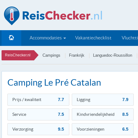
Accommodaties
Vakantiechecklist
Vluchtt
ReisChecker.nl
Campings
Frankrijk
Languedoc-Roussillon
Camping Le Pré Catalan
Prijs / kwaliteit
7.7
Ligging
7.9
Service
7.5
Kindvriendelijkheid
8.5
Verzorging
9.5
Voorzieningen
6.5