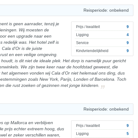
Reisperiode: onbekend
nt is geen aanrader, tenzij je
Prijs / kwaliteit
9
eningen. Wij moesten de
Ligging
4
voor een upgrade naar een
edelijk was. Het hotel zelf is
Service
9
Cala d'Or is de juiste
Kindvriendelijkheid
9
rust en een veilige omgeving.
houdt, is dit niet de ideale plek. Het dorp is namelijk puur gericht
tenwinkels. We zijn twee keer naar de hoofdstad geweest, die
er het algemeen vonden wij Cala d'Or niet helemaal ons ding, dus
bestemmingen zoals New York, Parijs, Londen of Barcelona. Toch
en die rust zoeken of gezinnen met jonge kinderen.
Reisperiode: onbekend
s op Mallorca en verblijven
Prijs / kwaliteit
9
 de prijs echter extreem hoog, dus
Ligging
5
el er zeker verschillen waren,