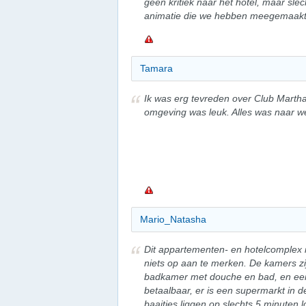
geen kritiek naar het hotel, maar slec
animatie die we hebben meegemaakt wa
Tamara
Ik was erg tevreden over Club Martha
omgeving was leuk. Alles was naar w
Mario_Natasha
Dit appartementen- en hotelcomplex is
niets op aan te merken. De kamers zi
badkamer met douche en bad, en een 
betaalbaar, er is een supermarkt in d
baaitjes liggen op slechts 5 minuten 