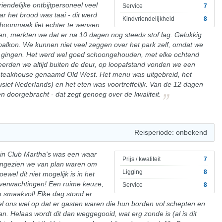
endelijke ontbijtpersoneel veel
Service
7
aar het brood was taai - dit werd
Kindvriendelijkheid
8
choonmaak liet echter te wensen
n, merkten we dat er na 10 dagen nog steeds stof lag. Gelukkig
lkon. We kunnen niet veel zeggen over het park zelf, omdat we
d gingen. Het werd wel goed schoongehouden, met elke ochtend
neerden we altijd buiten de deur, op loopafstand vonden we een
 steakhouse genaamd Old West. Het menu was uitgebreid, het
usief Nederlands) en het eten was voortreffelijk. Van de 12 dagen
n doorgebracht - dat zegt genoeg over de kwaliteit.
Reisperiode: onbekend
in Club Martha's was een waar
Prijs / kwaliteit
7
angezien we van plan waren om
Ligging
8
ewel dit niet mogelijk is in het
 verwachtingen! Een ruime keuze,
Service
8
n smaakvol! Elke dag stond er
el ons wel op dat er gasten waren die hun borden vol schepten en
an. Helaas wordt dit dan weggegooid, wat erg zonde is (al is dit