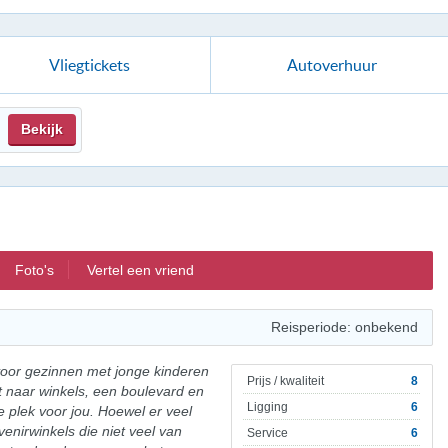
Vliegtickets
Autoverhuur
Bekijk
Foto's
Vertel een vriend
Reisperiode: onbekend
t voor gezinnen met jonge kinderen
Prijs / kwaliteit
8
t naar winkels, een boulevard en
Ligging
6
te plek voor jou. Hoewel er veel
venirwinkels die niet veel van
Service
6