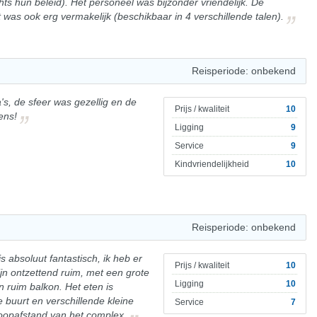
hts hun beleid). Het personeel was bijzonder vriendelijk. De
s ook erg vermakelijk (beschikbaar in 4 verschillende talen).
Reisperiode: onbekend
's, de sfeer was gezellig en de
Prijs / kwaliteit
10
ens!
Ligging
9
Service
9
Kindvriendelijkheid
10
Reisperiode: onbekend
 absoluut fantastisch, ik heb er
Prijs / kwaliteit
10
jn ontzettend ruim, met een grote
Ligging
10
ruim balkon. Het eten is
e buurt en verschillende kleine
Service
7
loopafstand van het complex.