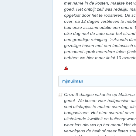
met name in de kosten, maakte het vri
goed. Het ontbijt zelf was redelijk, m
opgelost door het te roosteren. De s
over; na 12 dagen verbleven te hebbe
had onze accommodatie een enorm ba
elke dag met de auto naar het stran
een grondige reiniging. 's Avonds di
gezellige haven met een fantastisch
personeel sprak meerdere talen (incl
hebben we hier maar liefst 10 avonde
mjmuilman
Onze 8-daagse vakantie op Mallorca 
genot. We kozen voor halfpension a
veel uitstapjes te maken overdag, alho
hoogseizoen. Het eten overtrof onze
uitstekende kwaliteit en buitengewoo
weer iets nieuws op het menu! Het vi
vervolgens de helft of meer lieten sta