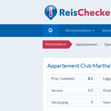
Accommodaties
Vakan
ReisChecker.nl
Appartementen
Span
Appartement Club Martha'
Prijs / kwaliteit
8.1
Liggi
Service
7.7
Kind
Verzorging
7
Voor