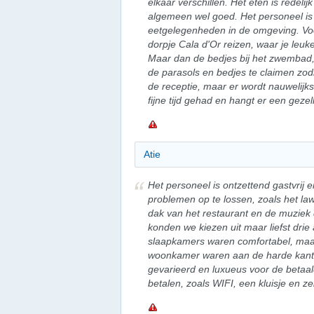
elkaar verschillen. Het eten is redeli
algemeen wel goed. Het personeel is v
eetgelegenheden in de omgeving. Voor
dorpje Cala d'Or reizen, waar je leuke
Maar dan de bedjes bij het zwembad,
de parasols en bedjes te claimen zodr
de receptie, maar er wordt nauwelij
fijne tijd gehad en hangt er een gezel
Atie
Het personeel is ontzettend gastvrij e
problemen op te lossen, zoals het law
dak van het restaurant en de muziek d
konden we kiezen uit maar liefst dri
slaapkamers waren comfortabel, maa
woonkamer waren aan de harde kant. H
gevarieerd en luxueus voor de betaalde
betalen, zoals WIFI, een kluisje en 