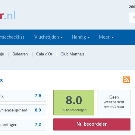
260
tiechecklist
Vluchttijden
Handig
Meer
je
Balearen
Cala d'Or
Club Martha's
s
ng
7.9
8.0
Geen
weerbericht
beschikbaar
vriendelijkheid
8.9
35
beoordelingen
Nu beoordelen
zieningen
7.2