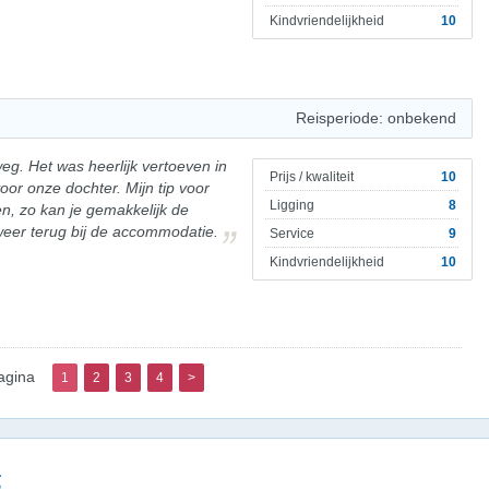
Kindvriendelijkheid
10
Reisperiode: onbekend
g. Het was heerlijk vertoeven in
Prijs / kwaliteit
10
voor onze dochter. Mijn tip voor
Ligging
8
n, zo kan je gemakkelijk de
eer terug bij de accommodatie.
Service
9
Kindvriendelijkheid
10
agina
1
2
3
4
>
g