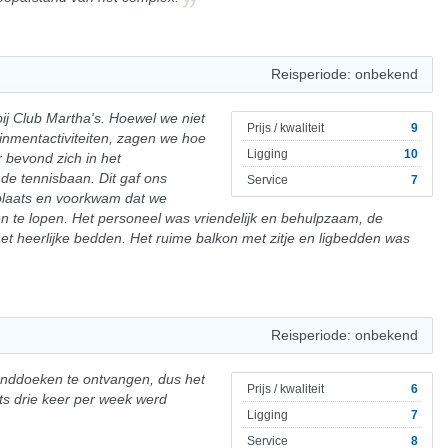
Reisperiode: onbekend
ij Club Martha's. Hoewel we niet
Prijs / kwaliteit
9
nmentactiviteiten, zagen we hoe
Ligging
10
bevond zich in het
 de tennisbaan. Dit gaf ons
Service
7
plaats en voorkwam dat we
n te lopen. Het personeel was vriendelijk en behulpzaam, de
t heerlijke bedden. Het ruime balkon met zitje en ligbedden was
Reisperiode: onbekend
anddoeken te ontvangen, dus het
Prijs / kwaliteit
6
hts drie keer per week werd
Ligging
7
Service
8