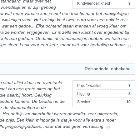
jk standaard, maar over het
Kindvriendelijkheid
9
riendelijk en er zijn genoeg
 wat meer variatie kun je met een treintje naar het nabijgelegen
 winkeltjes vindt. Het treintje kost twee euro voor een enkele reis.
 wat een gedoe... Elke ochtend staan mensen al vroeg klaar om
a ze worden vrijgegeven. Er is zelfs een klacht over ingediend bij
ks iets aan gedaan. Ondanks deze minpuntjes hebben we toch een
lige sfeer. Leuk voor een keer, maar niet voor herhaling vatbaar.
Reisperiode: onbekend
n staat altijd klaar om eventuele
Prijs / kwaliteit
7
aai van een grote airco op het
Ligging
8
ie daarbij hoort. Gelukkig
e andere kamers. De bedden in de
Service
10
r de slaapbanken in de
et ontbijt- en dinerbuffet waren geweldig: zeer uitgebreid,
 prijs. Een klein minpuntje is dat je voor alle extra's moet
zelfs pingpong-paddles, maar dat was geen verrassing.