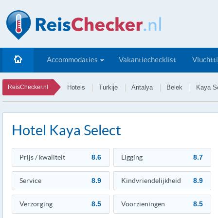
Accommodaties
Vakantiechecklist
Vluchtt
ReisChecker.nl
Hotels
Turkije
Antalya
Belek
Kaya S
Hotel Kaya Select
Prijs / kwaliteit
8.6
Ligging
8.7
Service
8.9
Kindvriendelijkheid
8.9
Verzorging
8.5
Voorzieningen
8.5