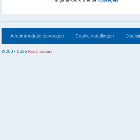
Ik ga akkoord met de
huisregels
Accommodatie toevoegen
Cookie-instellingen
Discla
© 2007-2026
ReisChecker.nl