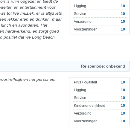
rt is ruim opgezet en biedt de
Ligging
10
viteiten en entertainment voor
 tot live muziek, er is altijd iets
Service
10
leen lekker eten en drinken, maar
Verzorging
10
 lunch en avondeten. Het
Voorzieningen
10
nt en hardwerkend, en zorgt goed
o positief dat we Long Beach
Reisperiode: onbekend
voortreffelijk en het personeel
Prijs / kwaliteit
10
Ligging
10
Service
10
Kindvriendelijkheid
10
Verzorging
10
Voorzieningen
10