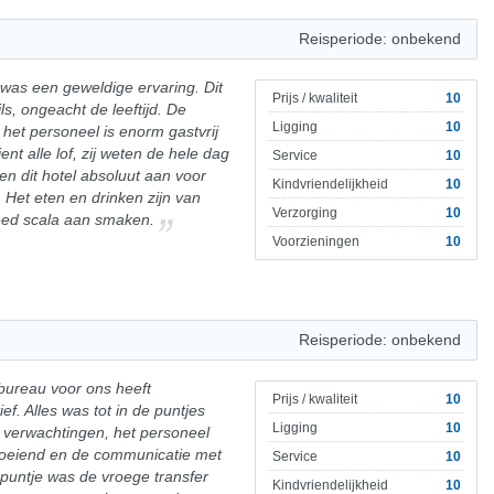
Reisperiode: onbekend
as een geweldige ervaring. Dit
Prijs / kwaliteit
10
ls, ongeacht de leeftijd. De
Ligging
10
het personeel is enorm gastvrij
ent alle lof, zij weten de hele dag
Service
10
en dit hotel absoluut aan voor
Kindvriendelijkheid
10
. Het eten en drinken zijn van
Verzorging
10
reed scala aan smaken.
Voorzieningen
10
Reisperiode: onbekend
sbureau voor ons heeft
Prijs / kwaliteit
10
f. Alles was tot in de puntjes
Ligging
10
 verwachtingen, het personeel
 boeiend en de communicatie met
Service
10
npuntje was de vroege transfer
Kindvriendelijkheid
10