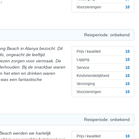
Voorzieningen
10
Reisperiode: onbekend
ng Beach in Alanya bezocht. Dit
Prijs / kwaliteit
10
ls, ongeacht de leeftijd.
Ligging
10
kiezen zorgen voor vermaak. De
derhouden. Bij de snackbar waren
Service
10
en het eten en drinken waren
Kindvriendelijkheid
10
t was een fantastische
Verzorging
10
Voorzieningen
10
Reisperiode: onbekend
Beach werden we hartelijk
Prijs / kwaliteit
10