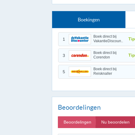
Boekingen
Boek direct bij
Tip
1
VakantieDiscoun..
Boek direct bij
Tip
3
Corendon
Boek direct bij
5
Reisknaller
Beoordelingen
Beoordelingen
Nu beoordelen