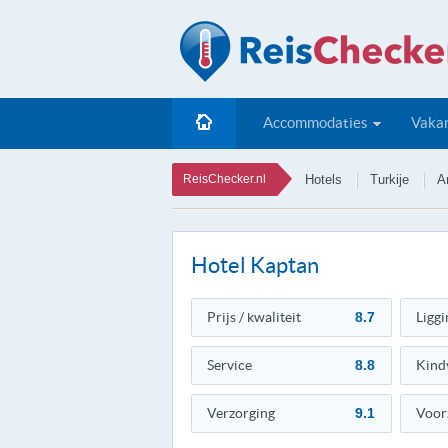
Accommodaties
Vakan
ReisChecker.nl
Hotels
Turkije
A
Hotel Kaptan
Prijs / kwaliteit
8.7
Liggi
Service
8.8
Kind
Verzorging
9.1
Voor