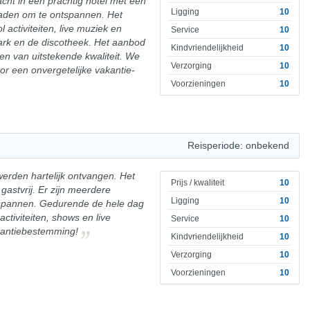
ht in een prachtig hotel met een
Ligging
10
aden om te ontspannen. Het
activiteiten, live muziek en
Service
10
ark en de discotheek. Het aanbod
Kindvriendelijkheid
10
en van uitstekende kwaliteit. We
Verzorging
10
or een onvergetelijke vakantie-
Voorzieningen
10
Reisperiode: onbekend
werden hartelijk ontvangen. Het
Prijs / kwaliteit
10
 gastvrij. Er zijn meerdere
Ligging
10
tspannen. Gedurende de hele dag
tiviteiten, shows en live
Service
10
kantiebestemming!
Kindvriendelijkheid
10
Verzorging
10
Voorzieningen
10