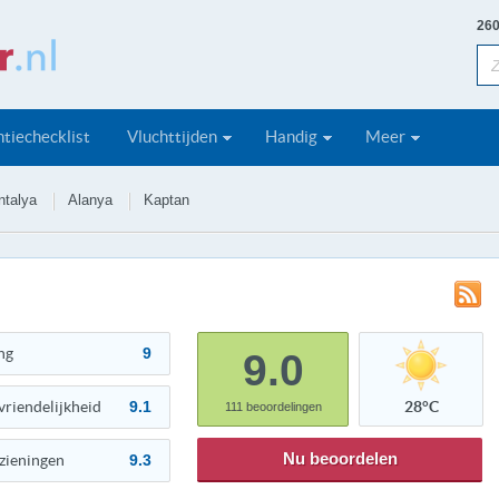
260
tiechecklist
Vluchttijden
Handig
Meer
ntalya
Alanya
Kaptan
ng
9
9.0
vriendelijkheid
9.1
28°C
111
beoordelingen
Nu beoordelen
zieningen
9.3