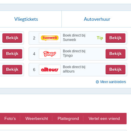
Vliegtickets
Autoverhuur
Boek direct bij
Bekijk
Tip
Bekijk
2
Sunweb
Boek direct bij
Bekijk
Bekijk
4
Tjingo
Boek direct bij
Bekijk
Bekijk
6
alltours
Meer aanbieders
Foto's
Weerbericht
Plattegrond
Vertel een vriend