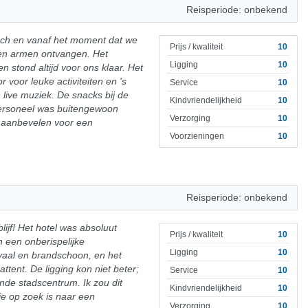
Reisperiode: onbekend
ach en vanaf het moment dat we
Prijs / kwaliteit
10
n armen ontvangen. Het
Ligging
10
n stond altijd voor ons klaar. Het
voor leuke activiteiten en 's
Service
10
live muziek. De snacks bij de
Kindvriendelijkheid
10
personeel was buitengewoon
Verzorging
10
er aanbevelen voor een
Voorzieningen
10
Reisperiode: onbekend
lijf! Het hotel was absoluut
Prijs / kwaliteit
10
 een onberispelijke
Ligging
10
yaal en brandschoon, en het
attent. De ligging kon niet beter;
Service
10
ende stadscentrum. Ik zou dit
Kindvriendelijkheid
10
e op zoek is naar een
Verzorging
10