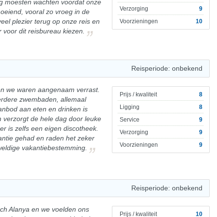
ng moesten wachten voordat onze
Verzorging
9
moeiend, vooral zo vroeg in de
el plezier terug op onze reis en
Voorzieningen
10
voor dit reisbureau kiezen.
Reisperiode: onbekend
l en we waren aangenaam verrast.
Prijs / kwaliteit
8
meerdere zwembaden, allemaal
Ligging
8
nbod aan eten en drinken is
 verzorgt de hele dag door leuke
Service
9
 er is zelfs een eigen discotheek.
Verzorging
9
antie gehad en raden het zeker
Voorzieningen
9
weldige vakantiebestemming.
Reisperiode: onbekend
ach Alanya en we voelden ons
Prijs / kwaliteit
10