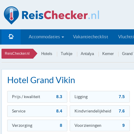
Accommodaties
Vakantiechecklist
Vluchtt
ReisChecker.nl
Hotels
Turkije
Antalya
Kemer
Grand 
Hotel Grand Vikin
Prijs / kwaliteit
8.3
Ligging
7.5
Service
8.4
Kindvriendelijkheid
7.6
Verzorging
8
Voorzieningen
9