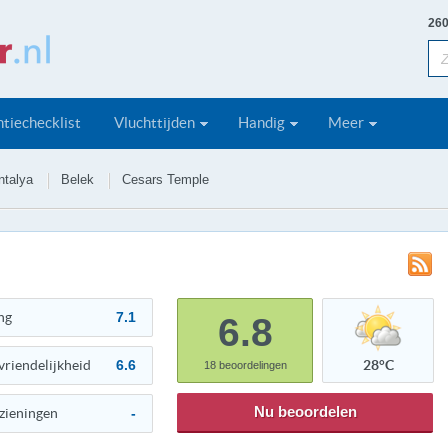
260
tiechecklist
Vluchttijden
Handig
Meer
ntalya
Belek
Cesars Temple
ng
7.1
6.8
vriendelijkheid
6.6
28°C
18
beoordelingen
Nu beoordelen
zieningen
-