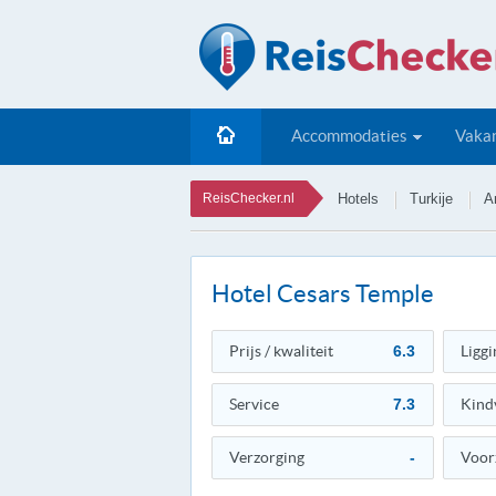
Accommodaties
Vakan
ReisChecker.nl
Hotels
Turkije
A
Hotel Cesars Temple
Prijs / kwaliteit
6.3
Liggi
Service
7.3
Kind
Verzorging
-
Voor