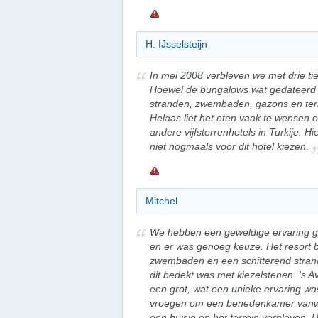
H. IJsselsteijn
In mei 2008 verbleven we met drie tien
Hoewel de bungalows wat gedateerd 
stranden, zwembaden, gazons en terra
Helaas liet het eten vaak te wensen ov
andere vijfsterrenhotels in Turkije. Hi
niet nogmaals voor dit hotel kiezen.
Mitchel
We hebben een geweldige ervaring ge
en er was genoeg keuze. Het resort b
zwembaden en een schitterend stran
dit bedekt was met kiezelstenen. 's A
een grot, wat een unieke ervaring wa
vroegen om een benedenkamer vanweg
een huisje op het terrein verbleven.