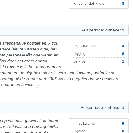
Kindvriendelijkheid
8
Reisperiode: onbekend
allesbehalve positief en ik zou
Prijs / kwaliteit
4
rvice laat te wensen over, het
Ligging
6
het personeel lijkt onervaren en
igd door het grote aantal
Service
1
ig ruimte is in het restaurant en
gehorig en de algehele sfeer is verre van luxueus, ondanks de
ervaring uit de zomer van 2006 was zo negatief dat we besloten
naar deze locatie.
Reisperiode: onbekend
n op vakantie geweest, in totaal
Prijs / kwaliteit
9
jaar. Het was een onvergetelijke
Ligging
8
achtige zwembaden, leuke