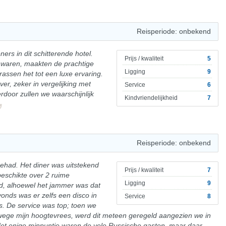
Reisperiode: onbekend
ers in dit schitterende hotel.
Prijs / kwaliteit
5
waren, maakten de prachtige
Ligging
9
ssen het tot een luxe ervaring.
er, zeker in vergelijking met
Service
6
erdoor zullen we waarschijnlijk
Kindvriendelijkheid
7
Reisperiode: onbekend
had. Het diner was uitstekend
Prijs / kwaliteit
7
eschikte over 2 ruime
Ligging
9
d, alhoewel het jammer was dat
vonds was er zelfs een disco in
Service
8
s. De service was top; toen we
e mijn hoogtevrees, werd dit meteen geregeld aangezien we in
 Het enige minpuntje waren de vele Russische gasten, maar daar