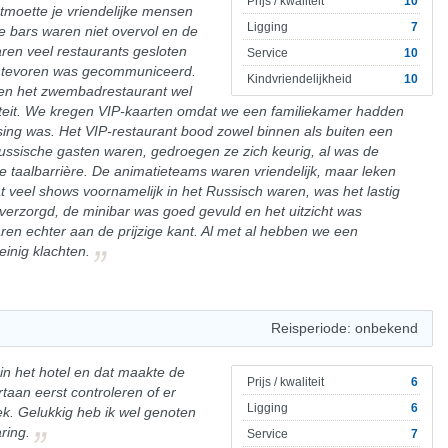
Prijs / kwaliteit
10
ntmoette je vriendelijke mensen
Ligging
7
e bars waren niet overvol en de
ren veel restaurants gesloten
Service
10
n tevoren was gecommuniceerd.
Kindvriendelijkheid
10
 en het zwembadrestaurant wel
teit. We kregen VIP-kaarten omdat we een familiekamer hadden
ng was. Het VIP-restaurant bood zowel binnen als buiten een
Russische gasten waren, gedroegen ze zich keurig, al was de
 taalbarrière. De animatieteams waren vriendelijk, maar leken
veel shows voornamelijk in het Russisch waren, was het lastig
verzorgd, de minibar was goed gevuld en het uitzicht was
waren echter aan de prijzige kant. Al met al hebben we een
einig klachten.
Reisperiode: onbekend
in het hotel en dat maakte de
Prijs / kwaliteit
6
taan eerst controleren of er
Ligging
6
oek. Gelukkig heb ik wel genoten
ring.
Service
7