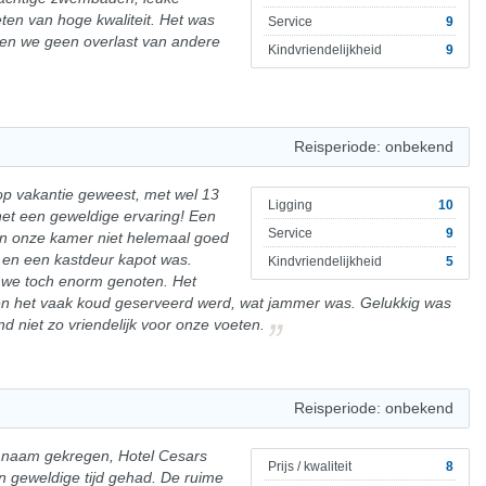
eten van hoge kwaliteit. Het was
Service
9
en we geen overlast van andere
Kindvriendelijkheid
9
Reisperiode: onbekend
 op vakantie geweest, met wel 13
Ligging
10
et een geweldige ervaring! Een
Service
9
van onze kamer niet helemaal goed
 en een kastdeur kapot was.
Kindvriendelijkheid
5
we toch enorm genoten. Het
ien het vaak koud geserveerd werd, wat jammer was. Gelukkig was
nd niet zo vriendelijk voor onze voeten.
Reisperiode: onbekend
e naam gekregen, Hotel Cesars
Prijs / kwaliteit
8
n geweldige tijd gehad. De ruime