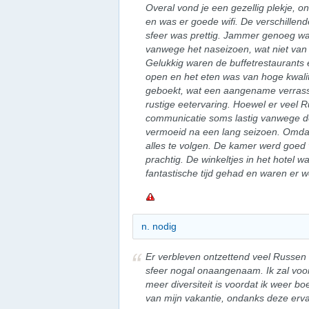
Overal vond je een gezellig plekje, o
en was er goede wifi. De verschillend
sfeer was prettig. Jammer genoeg wa
vanwege het naseizoen, wat niet va
Gelukkig waren de buffetrestaurants
open en het eten was van hoge kwali
geboekt, wat een aangename verrassi
rustige eetervaring. Hoewel er veel 
communicatie soms lastig vanwege de
vermoeid na een lang seizoen. Omdat 
alles te volgen. De kamer werd goed 
prachtig. De winkeltjes in het hotel 
fantastische tijd gehad en waren er w
n. nodig
Er verbleven ontzettend veel Russen 
sfeer nogal onaangenaam. Ik zal voor
meer diversiteit is voordat ik weer b
van mijn vakantie, ondanks deze erva