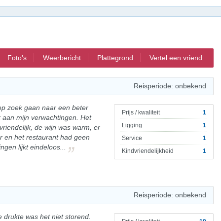
Foto's
Weerbericht
Plattegrond
Vertel een vriend
Reisperiode: onbekend
 op zoek gaan naar een beter
Prijs / kwaliteit
1
k aan mijn verwachtingen. Het
Ligging
1
riendelijk, de wijn was warm, er
 en het restaurant had geen
Service
1
ingen lijkt eindeloos...
Kindvriendelijkheid
1
Reisperiode: onbekend
 drukte was het niet storend.