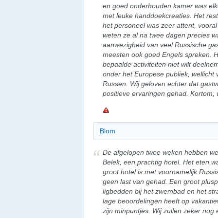
en goed onderhouden kamer was elke
met leuke handdoekcreaties. Het res
het personeel was zeer attent, vooral 
weten ze al na twee dagen precies wa
aanwezigheid van veel Russische gas
meesten ook goed Engels spreken. He
bepaalde activiteiten niet wilt deelne
onder het Europese publiek, wellich
Russen. Wij geloven echter dat gastvr
positieve ervaringen gehad. Kortom, w
Blom
De afgelopen twee weken hebben we 
Belek, een prachtig hotel. Het eten 
groot hotel is met voornamelijk Russ
geen last van gehad. Een groot plus
ligbedden bij het zwembad en het str
lage beoordelingen heeft op vakantiew
zijn minpuntjes. Wij zullen zeker nog