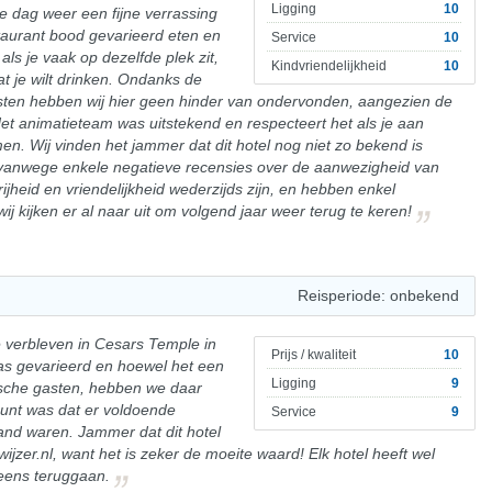
Ligging
10
 dag weer een fijne verrassing
taurant bood gevarieerd eten en
Service
10
als je vaak op dezelfde plek zit,
Kindvriendelijkheid
10
t je wilt drinken. Ondanks de
ten hebben wij hier geen hinder van ondervonden, aangezien de
t animatieteam was uitstekend en respecteert het als je aan
men. Wij vinden het jammer dat dit hotel nog niet zo bekend is
t vanwege enkele negatieve recensies over de aanwezigheid van
ijheid en vriendelijkheid wederzijds zijn, en hebben enkel
ij kijken er al naar uit om volgend jaar weer terug te keren!
Reisperiode: onbekend
verbleven in Cesars Temple in
Prijs / kwaliteit
10
was gevarieerd en hoewel het een
Ligging
9
ische gasten, hebben we daar
punt was dat er voldoende
Service
9
and waren. Jammer dat dit hotel
ijzer.nl, want het is zeker de moeite waard! Elk hotel heeft wel
 eens teruggaan.