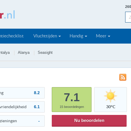
260
tiechecklist
Vluchttijden
Handig
Meer
ntalya
Alanya
Seasight
ng
8.2
7.1
vriendelijkheid
6.1
30°C
15
beoordelingen
Nu beoordelen
zieningen
-