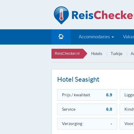
Accommodaties
Vakan
ReisChecker.nl
Hotels
Turkije
A
Hotel Seasight
Prijs / kwaliteit
6.9
Liggi
Service
6.8
Kind
Verzorging
-
Voor