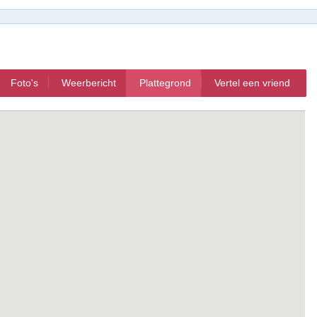
Foto's
Weerbericht
Plattegrond
Vertel een vriend