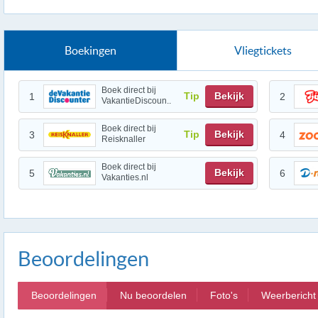
Boekingen
Vliegtickets
Boek direct bij
Tip
Bekijk
1
2
VakantieDiscoun..
Boek direct bij
Tip
Bekijk
3
4
Reisknaller
Boek direct bij
Bekijk
5
6
Vakanties.nl
Beoordelingen
Beoordelingen
Nu beoordelen
Foto's
Weerbericht