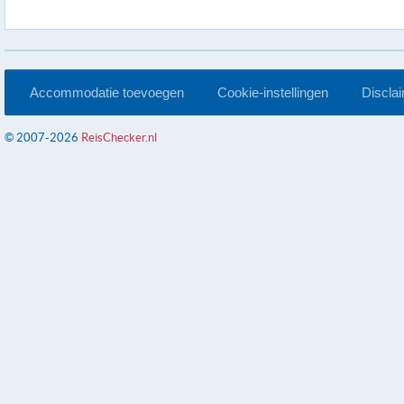
Accommodatie toevoegen
Cookie-instellingen
Discla
© 2007-2026
ReisChecker.nl