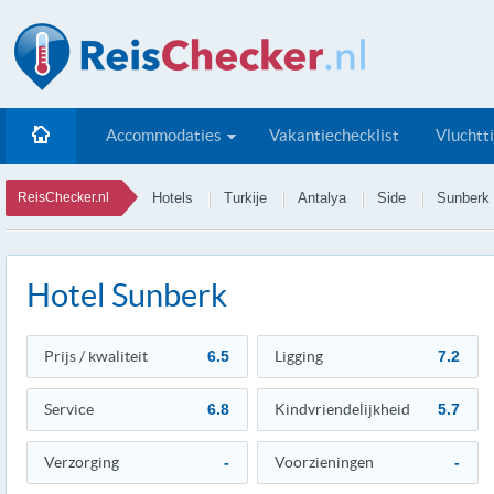
Accommodaties
Vakantiechecklist
Vluchtt
ReisChecker.nl
Hotels
Turkije
Antalya
Side
Sunberk
Hotel Sunberk
Prijs / kwaliteit
6.5
Ligging
7.2
Service
6.8
Kindvriendelijkheid
5.7
Verzorging
-
Voorzieningen
-