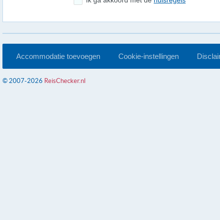
Ik ga akkoord met de
huisregels
Accommodatie toevoegen
Cookie-instellingen
Discla
© 2007-2026
ReisChecker.nl