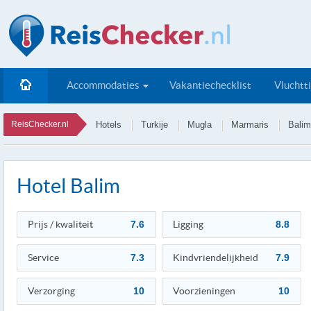
Accommodaties
Vakantiechecklist
Vluchtt
ReisChecker.nl
Hotels
Turkije
Mugla
Marmaris
Balim
Hotel Balim
Prijs / kwaliteit
7.6
Ligging
8.8
Service
7.3
Kindvriendelijkheid
7.9
Verzorging
10
Voorzieningen
10