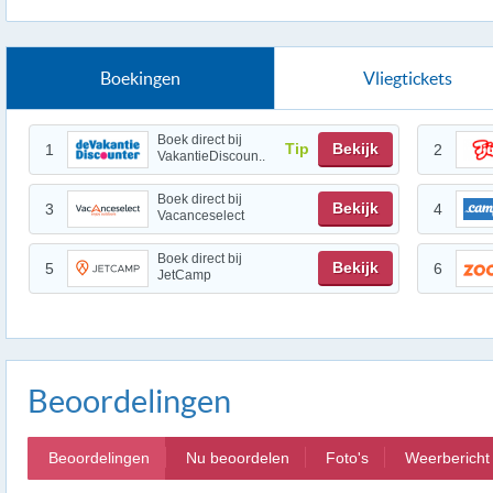
Boekingen
Vliegtickets
Boek direct bij
Tip
Bekijk
1
2
VakantieDiscoun..
Boek direct bij
Bekijk
3
4
Vacanceselect
Boek direct bij
Bekijk
5
6
JetCamp
Beoordelingen
Beoordelingen
Nu beoordelen
Foto's
Weerbericht