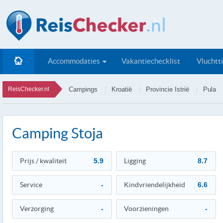
Accommodaties
Vakantiechecklist
Vluchtt
ReisChecker.nl
Campings
Kroatië
Provincie Istrië
Pula
Camping Stoja
Prijs / kwaliteit
5.9
Ligging
8.7
Service
-
Kindvriendelijkheid
6.6
Verzorging
-
Voorzieningen
-