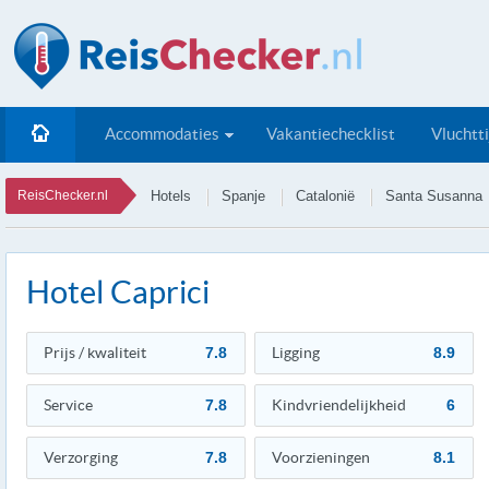
Accommodaties
Vakantiechecklist
Vluchtt
ReisChecker.nl
Hotels
Spanje
Catalonië
Santa Susanna
Hotel Caprici
Prijs / kwaliteit
7.8
Ligging
8.9
Service
7.8
Kindvriendelijkheid
6
Verzorging
7.8
Voorzieningen
8.1