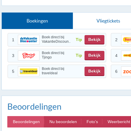
Boekingen
Vliegtickets
Boek direct bij
Tip
Bekijk
1
2
VakantieDiscoun..
Boek direct bij
Tip
Bekijk
3
4
Tjingo
Boek direct bij
Bekijk
5
6
traveldeal
Beoordelingen
Beoordelingen
Nu beoordelen
Foto's
Weerbericht