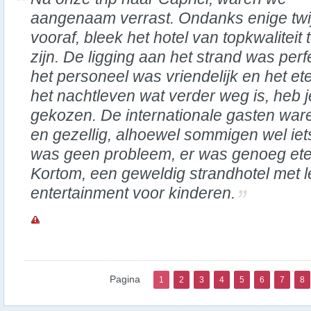
aangenaam verrast. Ondanks enige twij
vooraf, bleek het hotel van topkwaliteit 
zijn. De ligging aan het strand was perf
het personeel was vriendelijk en het et
het nachtleven wat verder weg is, heb j
gekozen. De internationale gasten ware
en gezellig, alhoewel sommigen wel iets
was geen probleem, er was genoeg ete
Kortom, een geweldig strandhotel met le
entertainment voor kinderen.
Pagina
1
2
3
4
5
6
7
8