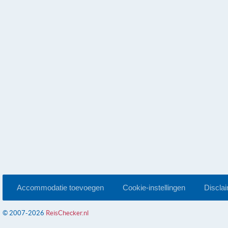
Accommodatie toevoegen
Cookie-instellingen
Discla
© 2007-2026
ReisChecker.nl