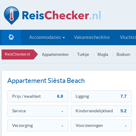
Accommodaties
Vakantiechecklist
Vluchtt
ReisChecker.nl
Appartementen
Turkije
Mugla
Bodrum
Appartement Siësta Beach
Prijs / kwaliteit
6.8
Ligging
7.7
Service
-
Kindvriendelijkheid
5.2
Verzorging
-
Voorzieningen
-