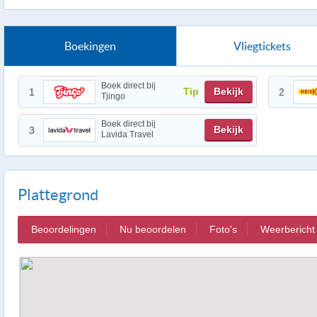
Boekingen
Vliegtickets
Boek direct bij
Tip
Bekijk
1
2
Tjingo
Boek direct bij
Bekijk
3
Lavida Travel
Plattegrond
Beoordelingen
Nu beoordelen
Foto's
Weerbericht