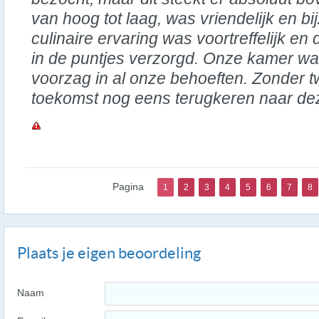
van hoog tot laag, was vriendelijk en 
culinaire ervaring was voortreffelijk en
in de puntjes verzorgd. Onze kamer w
voorzag in al onze behoeften. Zonder twi
toekomst nog eens terugkeren naar deze
Pagina
1
2
3
4
5
6
7
8
Plaats je eigen beoordeling
Naam