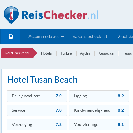
Accommodaties
Vakantiechecklist
Vluchtt
ReisChecker.nl
Hotels
Turkije
Aydin
Kusadasi
Tusan
Hotel Tusan Beach
Prijs / kwaliteit
7.9
Ligging
8.2
Service
7.8
Kindvriendelijkheid
8.2
Verzorging
7.2
Voorzieningen
8.1