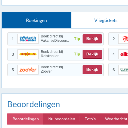
Boekingen
Vliegtickets
Boek direct bij
Tip
Bekijk
1
2
VakantieDiscoun..
Boek direct bij
Tip
Bekijk
3
4
Reisknaller
Boek direct bij
Bekijk
5
6
Zoover
Beoordelingen
Beoordelingen
Nu beoordelen
Foto's
Weerbericht