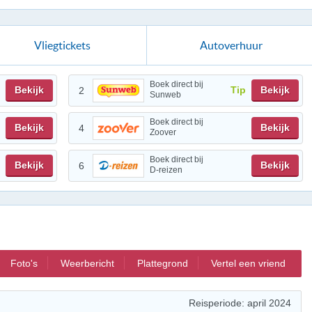
Vliegtickets
Autoverhuur
Boek direct bij
Bekijk
Tip
Bekijk
2
Sunweb
Boek direct bij
Bekijk
Bekijk
4
Zoover
Boek direct bij
Bekijk
Bekijk
6
D-reizen
Foto's
Weerbericht
Plattegrond
Vertel een vriend
Reisperiode: april 2024