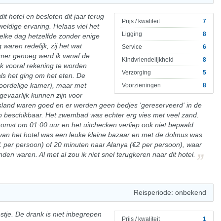
it hotel en besloten dit jaar terug
Prijs / kwaliteit
7
eldige ervaring. Helaas viel het
Ligging
8
 elke dag hetzelfde zonder enige
g waren redelijk, zij het wat
Service
6
mer genoeg werd ik vanaf de
Kindvriendelijkheid
8
ek vooral rekening te worden
Verzorging
5
s het ging om het eten. De
oordelige kamer), maar met
Voorzieningen
8
gevaarlijk kunnen zijn voor
sland waren goed en er werden geen bedjes 'gereserveerd' in de
op beschikbaar. Het zwembad was echter erg vies met veel zand.
nkomst om 01:00 uur en het uitchecken verliep ook niet bepaald
nt van het hotel was een leuke kleine bazaar en met de dolmus was
1 per persoon) of 20 minuten naar Alanya (€2 per persoon), waar
inden waren. Al met al zou ik niet snel terugkeren naar dit hotel.
Reisperiode: onbekend
estje. De drank is niet inbegrepen
Prijs / kwaliteit
1