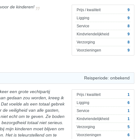
 voor de kinderen!
Prijs / kwaliteit
9
Ligging
9
Service
8
Kindvriendelijkheid
9
Verzorging
8
Voorzieningen
9
Reisperiode: onbekend
keer een grote vechtpartij
Prijs / kwaliteit
1
aan gedaan zou worden, kreeg ik
Ligging
6
. Dat voelde als een totaal gebrek
 de veiligheid van alle gasten,
Service
1
er niet echt om te geven. Ze boden
Kindvriendelijkheid
1
ezorgdheid totaal niet serieus.
Verzorging
5
 bij mijn kinderen moet blijven om
n. Het is teleurstellend om te
Voorzieningen
6