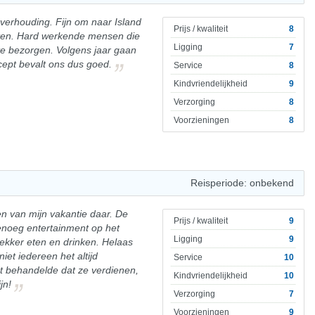
t verhouding. Fijn om naar Island
Prijs / kwaliteit
8
 eten. Hard werkende mensen die
Ligging
7
d te bezorgen. Volgens jaar gaan
cept bevalt ons dus goed.
Service
8
Kindvriendelijkheid
9
Verzorging
8
Voorzieningen
8
Reisperiode: onbekend
en van mijn vakantie daar. De
Prijs / kwaliteit
9
enoeg entertainment op het
Ligging
9
lekker eten en drinken. Helaas
iet iedereen het altijd
Service
10
ct behandelde dat ze verdienen,
Kindvriendelijkheid
10
jn!
Verzorging
7
Voorzieningen
9