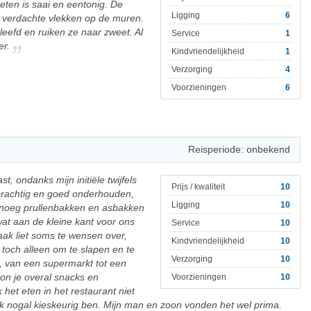
 eten is saai en eentonig. De
Ligging
6
t verdachte vlekken op de muren.
eefd en ruiken ze naar zweet. Al
Service
1
er.
Kindvriendelijkheid
1
Verzorging
4
Voorzieningen
6
Reisperiode: onbekend
, ondanks mijn initiële twijfels
Prijs / kwaliteit
10
prachtig en goed onderhouden,
Ligging
10
noeg prullenbakken en asbakken
at aan de kleine kant voor ons
Service
10
ak liet soms te wensen over,
Kindvriendelijkheid
10
e toch alleen om te slapen en te
Verzorging
10
s, van een supermarkt tot een
on je overal snacks en
Voorzieningen
10
 het eten in het restaurant niet
 ik nogal kieskeurig ben. Mijn man en zoon vonden het wel prima.