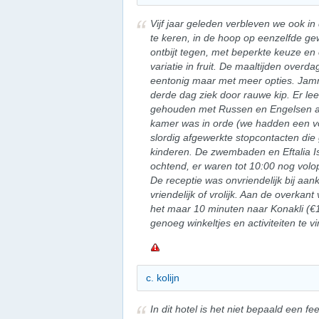
Vijf jaar geleden verbleven we ook in d
te keren, in de hoop op eenzelfde gew
ontbijt tegen, met beperkte keuze en
variatie in fruit. De maaltijden overda
eentonig maar met meer opties. Jam
derde dag ziek door rauwe kip. Er le
gehouden met Russen en Engelsen al
kamer was in orde (we hadden een v
slordig afgewerkte stopcontacten die 
kinderen. De zwembaden en Eftalia I
ochtend, er waren tot 10:00 nog vol
De receptie was onvriendelijk bij aa
vriendelijk of vrolijk. Aan de overka
het maar 10 minuten naar Konakli (€
genoeg winkeltjes en activiteiten te v
c. kolijn
In dit hotel is het niet bepaald een fe