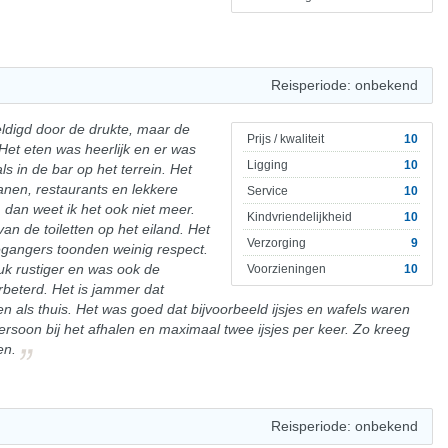
Reisperiode: onbekend
ldigd door de drukte, maar de
Prijs / kwaliteit
10
et eten was heerlijk en er was
Ligging
10
als in de bar op het terrein. Het
banen, restaurants en lekkere
Service
10
, dan weet ik het ook niet meer.
Kindvriendelijkheid
10
n de toiletten op het eiland. Het
Verzorging
9
gangers toonden weinig respect.
k rustiger en was ook de
Voorzieningen
10
rbeterd. Het is jammer dat
n als thuis. Het was goed dat bijvoorbeeld ijsjes en wafels waren
ersoon bij het afhalen en maximaal twee ijsjes per keer. Zo kreeg
en.
Reisperiode: onbekend