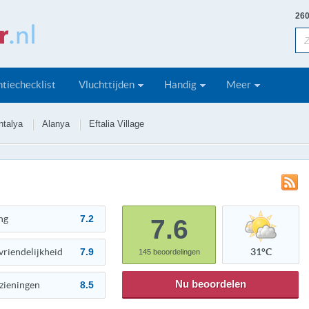
260
tiechecklist
Vluchttijden
Handig
Meer
ntalya
Alanya
Eftalia Village
ng
7.2
7.6
vriendelijkheid
7.9
31°C
145
beoordelingen
Nu beoordelen
zieningen
8.5