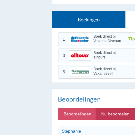
Boekingen
Boek direct bij
Tip
1
VakantieDiscoun..
Boek direct bij
3
alltours
Boek direct bij
5
Vakanties.nl
Beoordelingen
Beoordelingen
Nu beoordelen
Stephanie