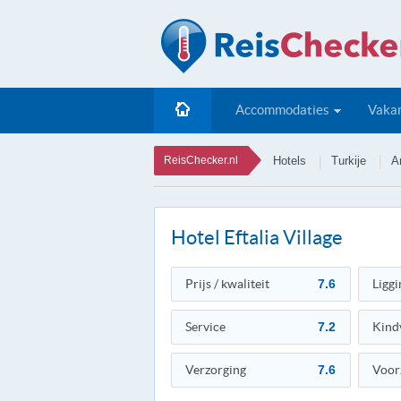
Accommodaties
Vakan
ReisChecker.nl
Hotels
Turkije
A
Hotel Eftalia Village
Prijs / kwaliteit
7.6
Liggi
Service
7.2
Kind
Verzorging
7.6
Voor