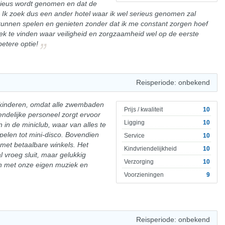
erieus wordt genomen en dat de
bben. Ik zoek dus een ander hotel waar ik wel serieus genomen zal
kunnen spelen en genieten zonder dat ik me constant zorgen hoef
lek te vinden waar veiligheid en zorgzaamheid wel op de eerste
etere optie!
Reisperiode: onbekend
t kinderen, omdat alle zwembaden
Prijs / kwaliteit
10
riendelijke personeel zorgt ervoor
Ligging
10
 in de miniclub, waar van alles te
spelen tot mini-disco. Bovendien
Service
10
m met betaalbare winkels. Het
Kindvriendelijkheid
10
l vroeg sluit, maar gelukkig
Verzorging
10
n met onze eigen muziek en
Voorzieningen
9
Reisperiode: onbekend