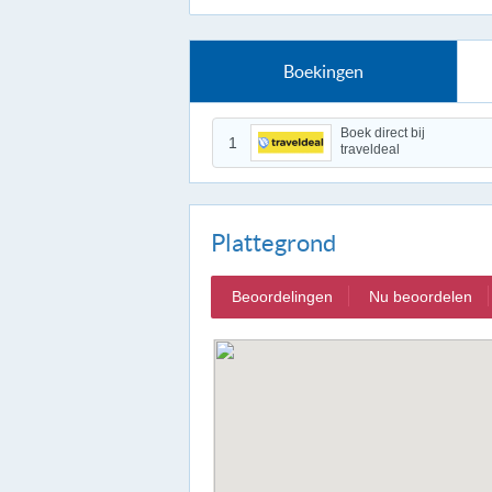
Boekingen
Boek direct bij
1
traveldeal
Plattegrond
Beoordelingen
Nu beoordelen