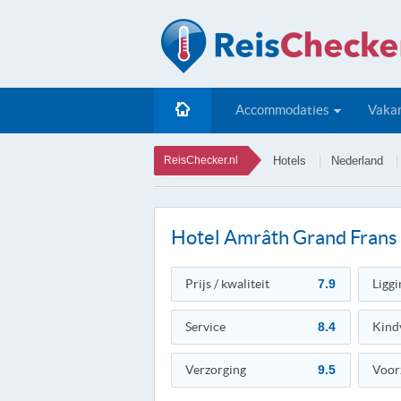
Accommodaties
Vakan
ReisChecker.nl
Hotels
Nederland
Hotel Amrâth Grand Frans
Prijs / kwaliteit
7.9
Liggi
Service
8.4
Kind
Verzorging
9.5
Voor