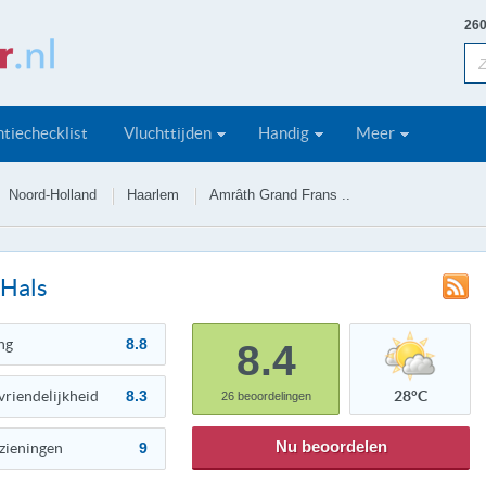
260
tiechecklist
Vluchttijden
Handig
Meer
Noord-Holland
Haarlem
Amrâth Grand Frans ..
 Hals
ng
8.8
8.4
vriendelijkheid
8.3
28°C
26
beoordelingen
Nu beoordelen
zieningen
9