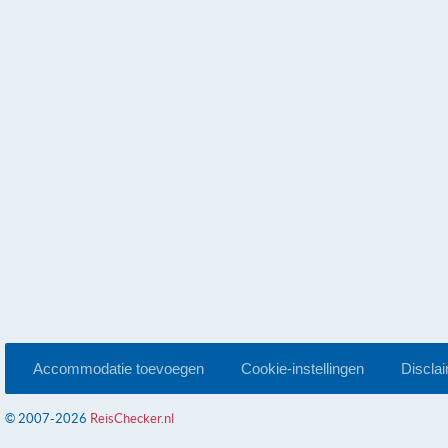
Accommodatie toevoegen
Cookie-instellingen
Discla
© 2007-2026
ReisChecker.nl