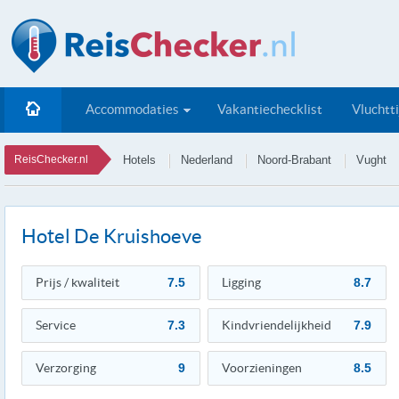
Accommodaties
Vakantiechecklist
Vluchtt
ReisChecker.nl
Hotels
Nederland
Noord-Brabant
Vught
Hotel De Kruishoeve
Prijs / kwaliteit
7.5
Ligging
8.7
Service
7.3
Kindvriendelijkheid
7.9
Verzorging
9
Voorzieningen
8.5