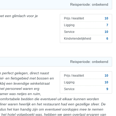
Reisperiode: onbekend
et een glimlach voor je
Prijs / kwaliteit
10
Ligging
7
Service
10
Kindvriendelijkheid
6
Reisperiode: onbekend
 perfect gelegen, direct naast
Prijs / kwaliteit
10
el- en fietsgebied met bossen en
Ligging
10
kbij een levendige winkelstraat
het personeel waren erg
Service
9
kamer was netjes en ruim,
 comfortabele bedden die eventueel uit elkaar kunnen worden
diner waren heerlijk en het restaurant had een gezellige sfeer. De
, dus het kan handig zijn om eventueel oordopjes mee te nemen
 het hotel volgeboekt was, hebben we geen overlast ervaren van