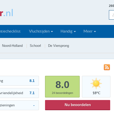
260
tiechecklist
Vluchttijden
Handig
Meer
Noord-Holland
Schoorl
De Viersprong
ng
8.1
8.0
vriendelijkheid
7.1
18°C
24
beoordelingen
Nu beoordelen
zieningen
-