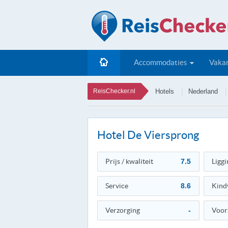
Accommodaties
Vakan
ReisChecker.nl
Hotels
Nederland
Hotel De Viersprong
Prijs / kwaliteit
7.5
Liggi
Service
8.6
Kind
Verzorging
-
Voor