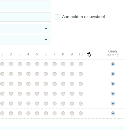
Aanmelden nieuwsbrief
Geen
1
2
3
4
5
6
7
8
9
10
mening