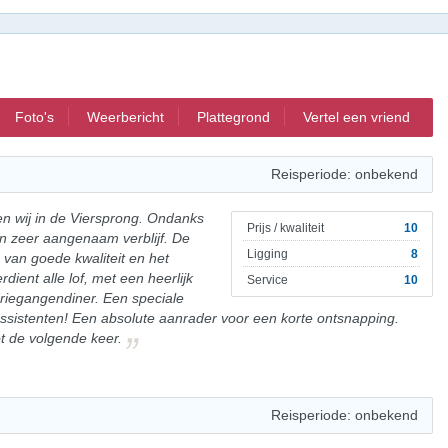
Foto's
Weerbericht
Plattegrond
Vertel een vriend
Reisperiode: onbekend
n wij in de Viersprong. Ondanks
Prijs / kwaliteit
10
n zeer aangenaam verblijf. De
Ligging
8
 van goede kwaliteit en het
dient alle lof, met een heerlijk
Service
10
 driegangendiner. Een speciale
assistenten! Een absolute aanrader voor een korte ontsnapping.
t de volgende keer.
Reisperiode: onbekend