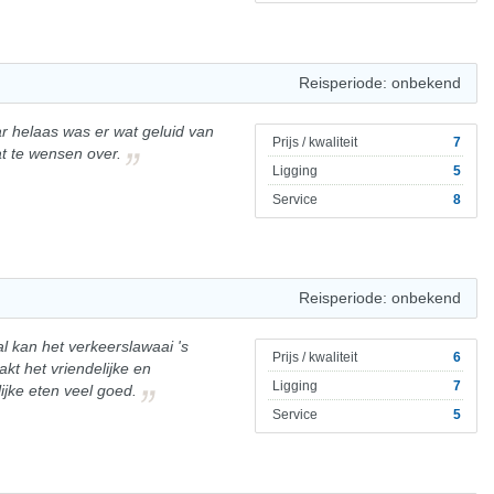
Reisperiode: onbekend
 helaas was er wat geluid van
Prijs / kwaliteit
7
wat te wensen over.
Ligging
5
Service
8
Reisperiode: onbekend
al kan het verkeerslawaai 's
Prijs / kwaliteit
6
kt het vriendelijke en
Ligging
7
jke eten veel goed.
Service
5