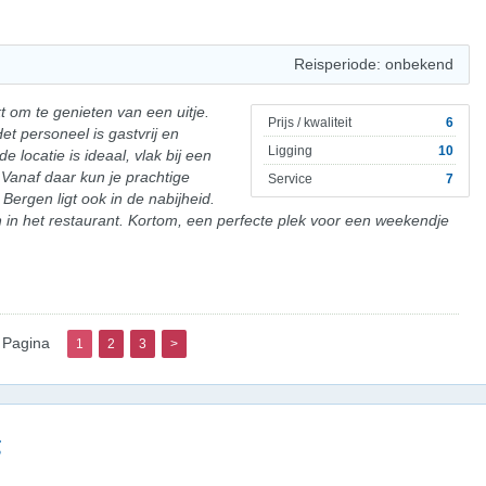
Reisperiode: onbekend
om te genieten van een uitje.
Prijs / kwaliteit
6
Het personeel is gastvrij en
Ligging
10
de locatie is ideaal, vlak bij een
 Vanaf daar kun je prachtige
Service
7
ergen ligt ook in de nabijheid.
 in het restaurant. Kortom, een perfecte plek voor een weekendje
Pagina
1
2
3
>
g