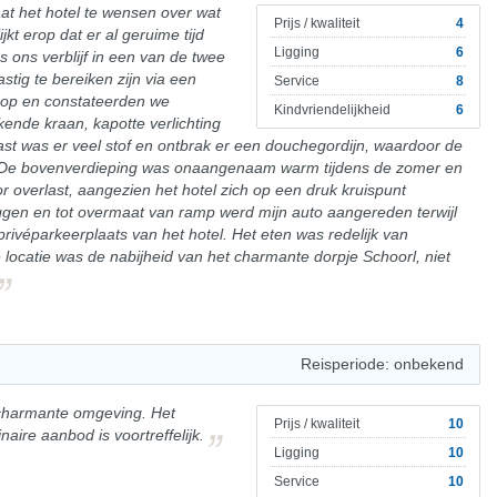
aat het hotel te wensen over wat
Prijs / kwaliteit
4
jkt erop dat er al geruime tijd
Ligging
6
 ons verblijf in een van de twee
stig te bereiken zijn via een
Service
8
n op en constateerden we
Kindvriendelijkheid
6
kende kraan, kapotte verlichting
st was er veel stof en ontbrak er een douchegordijn, waardoor de
 De bovenverdieping was onaangenaam warm tijdens de zomer en
r overlast, aangezien het hotel zich op een druk kruispunt
gen en tot overmaat van ramp werd mijn auto aangereden terwijl
rivéparkeerplaats van het hotel. Het eten was redelijk van
 locatie was de nabijheid van het charmante dorpje Schoorl, niet
Reisperiode: onbekend
 charmante omgeving. Het
Prijs / kwaliteit
10
inaire aanbod is voortreffelijk.
Ligging
10
Service
10