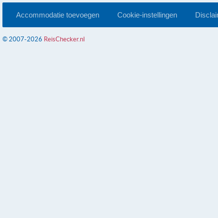
Accommodatie toevoegen
Cookie-instellingen
Discla
© 2007-2026
ReisChecker.nl