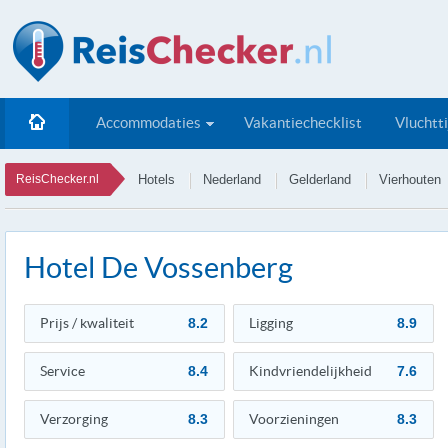
Accommodaties
Vakantiechecklist
Vluchtt
ReisChecker.nl
Hotels
Nederland
Gelderland
Vierhouten
Hotel De Vossenberg
Prijs / kwaliteit
8.2
Ligging
8.9
Service
8.4
Kindvriendelijkheid
7.6
Verzorging
8.3
Voorzieningen
8.3