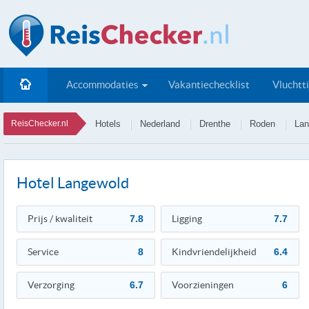
Accommodaties
Vakantiechecklist
Vluchtt
ReisChecker.nl
Hotels
Nederland
Drenthe
Roden
Lan
Hotel Langewold
Prijs / kwaliteit
7.8
Ligging
7.7
Service
8
Kindvriendelijkheid
6.4
Verzorging
6.7
Voorzieningen
6