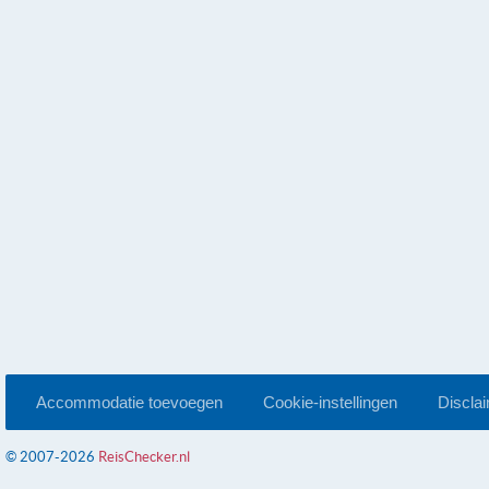
Accommodatie toevoegen
Cookie-instellingen
Discla
© 2007-2026
ReisChecker.nl