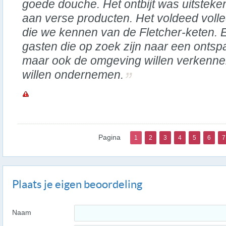
goede douche. Het ontbijt was uitstek
aan verse producten. Het voldeed voll
die we kennen van de Fletcher-keten. 
gasten die op zoek zijn naar een ontspan
maar ook de omgeving willen verkennen 
willen ondernemen.
Pagina
1
2
3
4
5
6
7
Plaats je eigen beoordeling
Naam