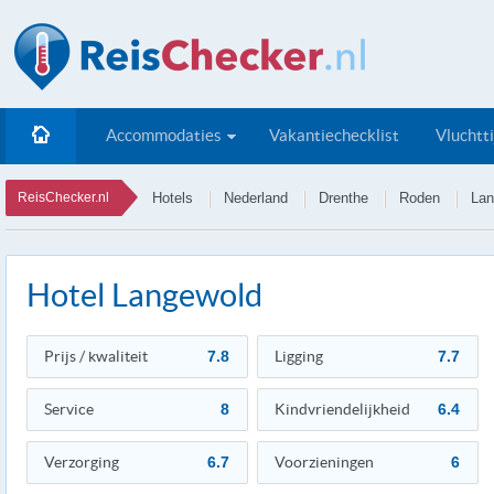
Accommodaties
Vakantiechecklist
Vluchtt
ReisChecker.nl
Hotels
Nederland
Drenthe
Roden
Lan
Hotel Langewold
Prijs / kwaliteit
7.8
Ligging
7.7
Service
8
Kindvriendelijkheid
6.4
Verzorging
6.7
Voorzieningen
6