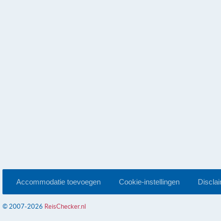
Accommodatie toevoegen
Cookie-instellingen
Discla
© 2007-2026
ReisChecker.nl