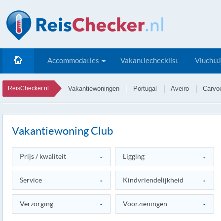
Accommodaties
Vakantiechecklist
Vluchtt
ReisChecker.nl
Vakantiewoningen
Portugal
Aveiro
Carvoe
Vakantiewoning Club
Prijs / kwaliteit
-
Ligging
-
Service
-
Kindvriendelijkheid
-
Verzorging
-
Voorzieningen
-