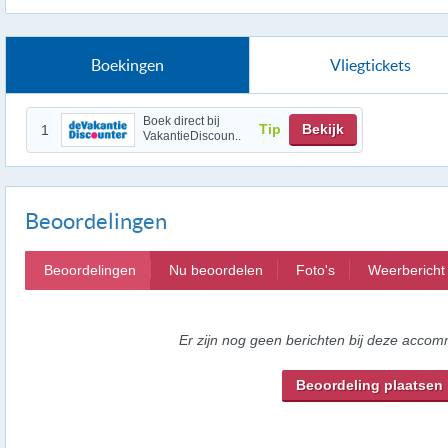
Boekingen
Vliegtickets
Boek direct bij
Tip
Bekijk
1
VakantieDiscoun..
Beoordelingen
Beoordelingen
Nu beoordelen
Foto's
Weerbericht
Er zijn nog geen berichten bij deze accom
Beoordeling plaatsen