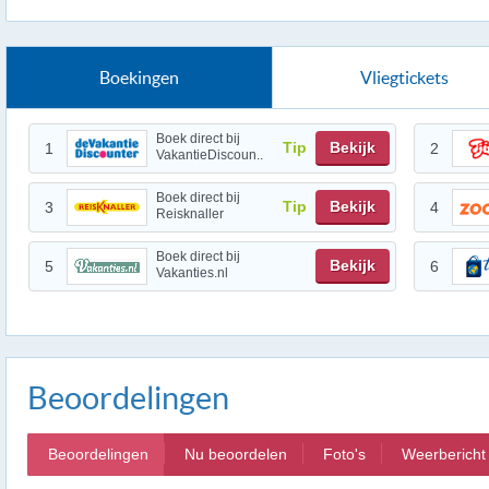
Boekingen
Vliegtickets
Boek direct bij
Tip
Bekijk
1
2
VakantieDiscoun..
Boek direct bij
Tip
Bekijk
3
4
Reisknaller
Boek direct bij
Bekijk
5
6
Vakanties.nl
Beoordelingen
Beoordelingen
Nu beoordelen
Foto's
Weerbericht