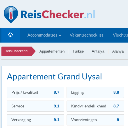
Accommodaties
Vakantiechecklist
Vluchtt
ReisChecker.nl
Appartementen
Turkije
Antalya
Alanya
Appartement Grand Uysal
Prijs / kwaliteit
8.7
Ligging
8.8
Service
9.1
Kindvriendelijkheid
8.7
Verzorging
9.1
Voorzieningen
9