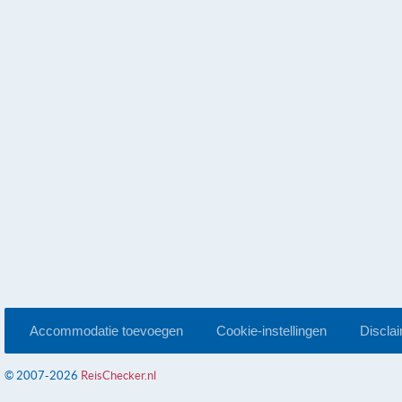
Accommodatie toevoegen
Cookie-instellingen
Discla
© 2007-2026
ReisChecker.nl