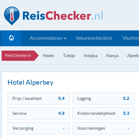
Accommodaties
Vakantiechecklist
Vluchtt
ReisChecker.nl
Hotels
Turkije
Antalya
Alanya
Alper
Hotel Alperbey
Prijs / kwaliteit
5.4
Ligging
5.2
Service
4.9
Kindvriendelijkheid
5.3
Verzorging
-
Voorzieningen
-