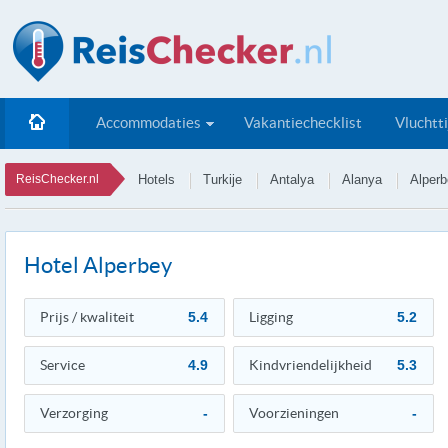
Accommodaties
Vakantiechecklist
Vluchtt
ReisChecker.nl
Hotels
Turkije
Antalya
Alanya
Alper
Hotel Alperbey
Prijs / kwaliteit
5.4
Ligging
5.2
Service
4.9
Kindvriendelijkheid
5.3
Verzorging
-
Voorzieningen
-