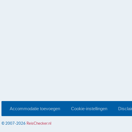
Accommodatie toevoegen
Cookie-instellingen
Discla
© 2007-2026
ReisChecker.nl