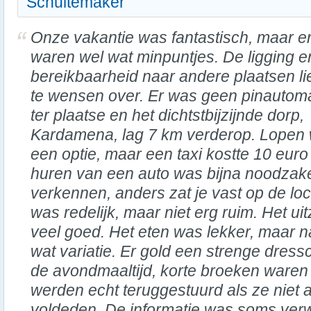
Schuitemaker
Onze vakantie was fantastisch, maar e
waren wel wat minpuntjes. De ligging e
bereikbaarheid naar andere plaatsen li
te wensen over. Er was geen pinautom
ter plaatse en het dichtstbijzijnde dorp,
Kardamena, lag 7 km verderop. Lopen
een optie, maar een taxi kostte 10 euro
huren van een auto was bijna noodzakel
verkennen, anders zat je vast op de lo
was redelijk, maar niet erg ruim. Het ui
veel goed. Het eten was lekker, maar 
wat variatie. Er gold een strenge dress
de avondmaaltijd, korte broeken waren 
werden echt teruggestuurd als ze niet
voldeden. De informatie was soms verw