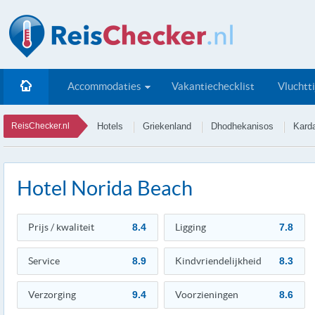
Accommodaties
Vakantiechecklist
Vluchtt
ReisChecker.nl
Hotels
Griekenland
Dhodhekanisos
Kard
Hotel Norida Beach
Prijs / kwaliteit
8.4
Ligging
7.8
Service
8.9
Kindvriendelijkheid
8.3
Verzorging
9.4
Voorzieningen
8.6