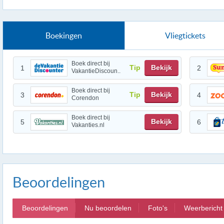
Boekingen
Vliegtickets
Boek direct bij
Tip
Bekijk
1
2
VakantieDiscoun..
Boek direct bij
Tip
Bekijk
3
4
Corendon
Boek direct bij
Bekijk
5
6
Vakanties.nl
Beoordelingen
Beoordelingen
Nu beoordelen
Foto's
Weerbericht