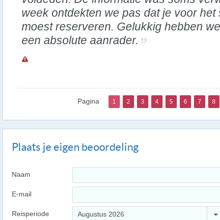
week ontdekten we pas dat je voor het s
moest reserveren. Gelukkig hebben we
een absolute aanrader.
Pagina
1
2
3
4
5
6
7
8
Plaats je eigen beoordeling
Naam
E-mail
Reisperiode
Augustus 2026