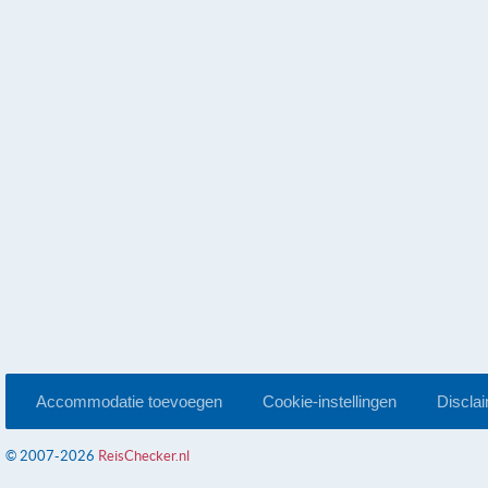
Accommodatie toevoegen
Cookie-instellingen
Discla
© 2007-2026
ReisChecker.nl