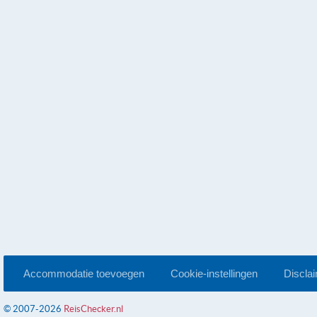
Accommodatie toevoegen
Cookie-instellingen
Discla
© 2007-2026
ReisChecker.nl