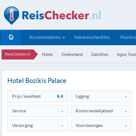
Accommodaties
Vakantiechecklist
Vluchtt
ReisChecker.nl
Hotels
Griekenland
Zakinthos
Agios Sost
Hotel Bozikis Palace
Prijs / kwaliteit
6.4
Ligging
-
Service
-
Kindvriendelijkheid
-
Verzorging
-
Voorzieningen
-