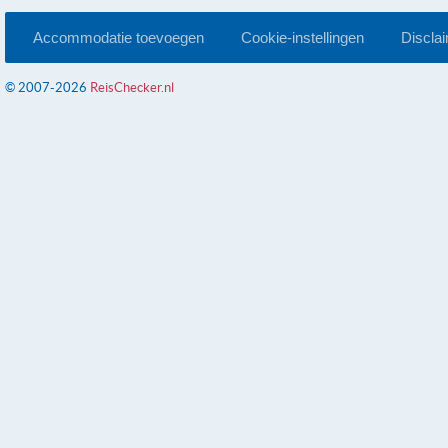
Accommodatie toevoegen
Cookie-instellingen
Discla
© 2007-2026
ReisChecker.nl