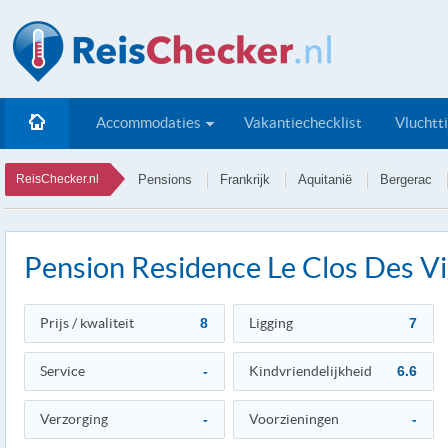
Accommodaties
Vakantiechecklist
Vluchtt
ReisChecker.nl
Pensions
Frankrijk
Aquitanië
Bergerac
Pension Residence Le Clos Des V
Prijs / kwaliteit
8
Ligging
7
Service
-
Kindvriendelijkheid
6.6
Verzorging
-
Voorzieningen
-