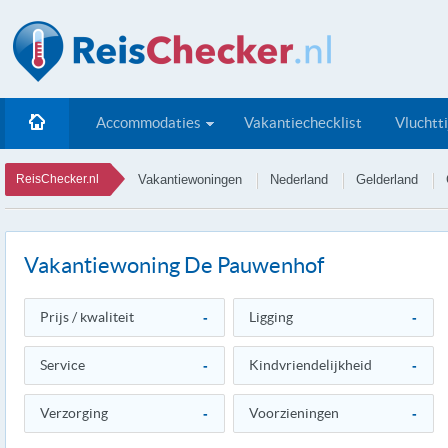
Accommodaties
Vakantiechecklist
Vluchtt
ReisChecker.nl
Vakantiewoningen
Nederland
Gelderland
Vakantiewoning De Pauwenhof
Prijs / kwaliteit
-
Ligging
-
Service
-
Kindvriendelijkheid
-
Verzorging
-
Voorzieningen
-