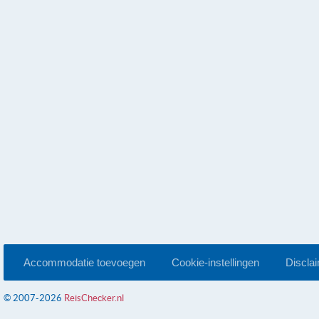
Accommodatie toevoegen
Cookie-instellingen
Discla
© 2007-2026
ReisChecker.nl