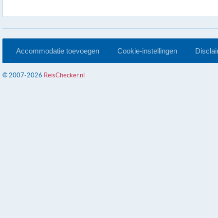
Accommodatie toevoegen
Cookie-instellingen
Discla
© 2007-2026
ReisChecker.nl