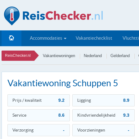
Accommodaties
Vakantiechecklist
Vluchtt
ReisChecker.nl
Vakantiewoningen
Nederland
Gelderland
Vakantiewoning Schuppen 5
Prijs / kwaliteit
9.2
Ligging
8.9
Service
8.6
Kindvriendelijkheid
9.3
Verzorging
-
Voorzieningen
-