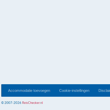
Accommodatie toevoegen
Cookie-instellingen
Discla
© 2007-2026
ReisChecker.nl