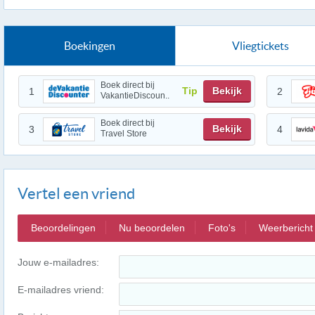
Boekingen
Vliegtickets
Boek direct bij
Tip
Bekijk
1
2
VakantieDiscoun..
Boek direct bij
Bekijk
3
4
Travel Store
Vertel een vriend
Beoordelingen
Nu beoordelen
Foto's
Weerbericht
Jouw e-mailadres:
E-mailadres vriend: