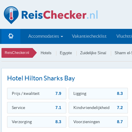
Accommodaties
Vakantiechecklist
Vluchtt
ReisChecker.nl
Hotels
Egypte
Zuidelijke Sinaï
Sharm el-
Hotel Hilton Sharks Bay
Prijs / kwaliteit
7.9
Ligging
8.3
Service
7.1
Kindvriendelijkheid
7.2
Verzorging
8.3
Voorzieningen
8.7