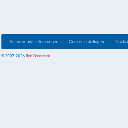
Accommodatie toevoegen
Cookie-instellingen
Discla
© 2007-2026
ReisChecker.nl