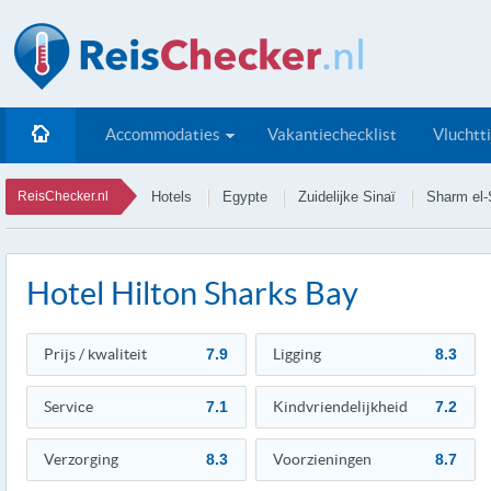
Accommodaties
Vakantiechecklist
Vluchtt
ReisChecker.nl
Hotels
Egypte
Zuidelijke Sinaï
Sharm el-
Hotel Hilton Sharks Bay
Prijs / kwaliteit
7.9
Ligging
8.3
Service
7.1
Kindvriendelijkheid
7.2
Verzorging
8.3
Voorzieningen
8.7