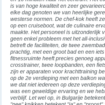
is van hoge kwaliteit en zeer gevarieerd
elke dag genoten we van heerlijke ger
westerse normen. De chef-kok heeft ze
op een cruiseboot, wat de culinaire erv
maakte. Het personeel is uitzonderlijk 
geen enkel probleem met het all-inclu
betreft de faciliteiten, de twee zwemb
prachtig, met een groot bad en een iets
fitnessruimte heeft precies genoeg ap
crosstrainer, twee loopbanden, een fie
zijn er apparaten voor krachttraining 
op de 2e verdieping met een balkon wa
we dat niet iedereen op deze verdieping
was een geweldige ervaring en we he
verblijf. Let wel op, in Bulgarije beteke
"nee" knikken betekent "ja" en "proost