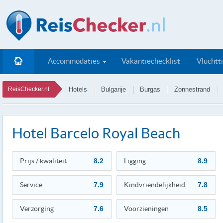
Accommodaties
Vakantiechecklist
Vluchtt
ReisChecker.nl
Hotels
Bulgarije
Burgas
Zonnestrand
Hotel Barcelo Royal Beach
Prijs / kwaliteit
8.2
Ligging
8.9
Service
7.9
Kindvriendelijkheid
7.8
Verzorging
7.6
Voorzieningen
8.5