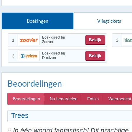
Boekingen
Vliegtickets
Boek direct bij
Bekijk
1
2
Zoover
Boek direct bij
Bekijk
3
D-reizen
Beoordelingen
Beoordelingen
Nu beoordelen
Foto's
Weerbericht
Trees
In één woord fantastisch! Dit prachtige