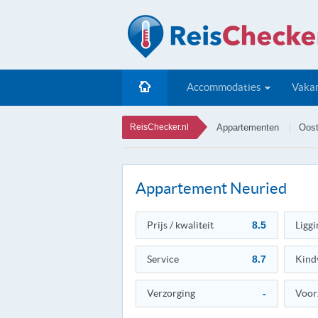
Accommodaties
Vakan
ReisChecker.nl
Appartementen
Oost
Appartement Neuried
Prijs / kwaliteit
8.5
Liggi
Service
8.7
Kind
Verzorging
-
Voor