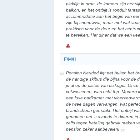
piekfijn in orde, de kamers zijn heerl
balkon, en het ontbijt is ronduit fanta
accommodatie aan het begin van een 
zijn bij sneeuwval, maar met wat vaart
praktisch voor de deur en het centr
te bereiken. Het diner dat we een kee
F/M/H
Pension Neuried ligt net buiten het 
de handige skibus die bijna voor de 
je al op de pistes van Isskogel. Onze
volwassenen, was echt top. Modern i
een luxe badkamer met vloerverwar
de twee dagen vervangen, wat perfec
brandschoon gemaakt. Het ontbijt wa
genomen om 's avonds te dineren in 
zelfs tegen betaling gebruik maken va
pension zeker aanbevelen!