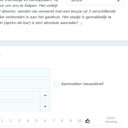
Service
8
oor om ons te helpen. Het ontbijt
eft dineren, werden we verwend met een keuze uit 3 verschillende
at verbonden is aan het gasthuis. Het stadje is gemakkelijk te
n (après-ski bar) is een absolute aanrader!
g
Aanmelden nieuwsbrief
Geen
1
2
3
4
5
6
7
8
9
10
mening