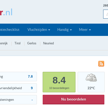
260
tiechecklist
Vluchttijden
Handig
Meer
enrijk
Tirol
Gerlos
Neuried
ng
7.8
8.4
vriendelijkheid
9
22°C
10
beoordelingen
Nu beoordelen
zieningen
-