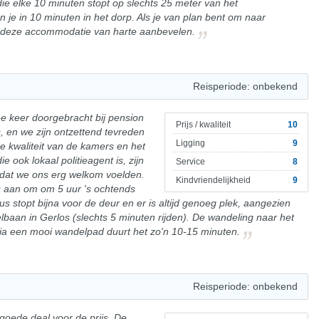
 die elke 10 minuten stopt op slechts 25 meter van het
n je in 10 minuten in het dorp. Als je van plan bent om naar
ik deze accommodatie van harte aanbevelen.
Reisperiode: onbekend
e keer doorgebracht bij pension
Prijs / kwaliteit
10
, en we zijn ontzettend tevreden
Ligging
9
de kwaliteit van de kamers en het
ie ook lokaal politieagent is, zijn
Service
8
 dat we ons erg welkom voelden.
Kindvriendelijkheid
9
s aan om om 5 uur 's ochtends
bus stopt bijna voor de deur en er is altijd genoeg plek, aangezien
elbaan in Gerlos (slechts 5 minuten rijden). De wandeling naar het
via een mooi wandelpad duurt het zo'n 10-15 minuten.
Reisperiode: onbekend
goede deal voor de prijs. De