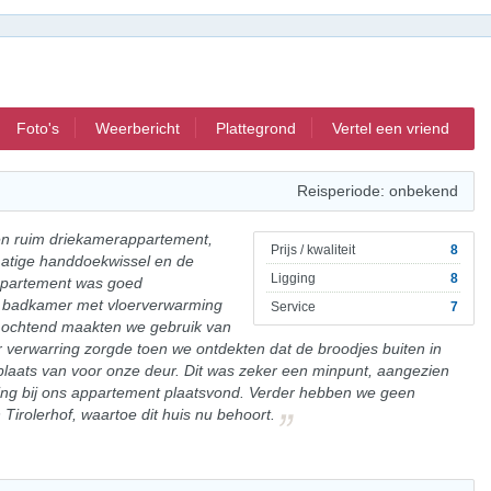
Foto's
Weerbericht
Plattegrond
Vertel een vriend
Reisperiode: onbekend
en ruim driekamerappartement,
Prijs / kwaliteit
8
matige handdoekwissel en de
Ligging
8
appartement was goed
e badkamer met vloerverwarming
Service
7
e ochtend maakten we gebruik van
r verwarring zorgde toen we ontdekten dat de broodjes buiten in
laats van voor onze deur. Dit was zeker een minpunt, aangezien
ring bij ons appartement plaatsvond. Verder hebben we geen
Tirolerhof, waartoe dit huis nu behoort.