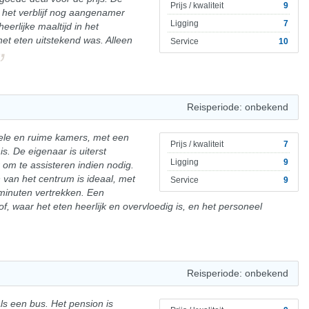
Prijs / kwaliteit
9
at het verblijf nog aangenamer
Ligging
7
rlijke maaltijd in het
et eten uitstekend was. Alleen
Service
10
Reisperiode: onbekend
bele en ruime kamers, met een
Prijs / kwaliteit
7
is. De eigenaar is uiterst
Ligging
9
r om te assisteren indien nodig.
n van het centrum is ideaal, met
Service
9
minuten vertrekken. Een
of, waar het eten heerlijk en overvloedig is, en het personeel
Reisperiode: onbekend
ls een bus. Het pension is