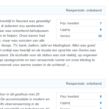
Reisperiode: onbekend
erblijf in Neuried was geweldig!
Prijs / kwaliteit
7
e ik iedereen zou aanbevelen.
Ligging
6
naar was ontzettend behulpzaam.
r om te helpen. Onze kamer had
Service
10
, maar was voorzien van alle
luisje, TV, bank, balkon, tafel en kledingkast. Alles was goed
ontbijt was heerlijk en de locatie ten opzichte van Gerlos was
afstand. De bushalte voor de skibus was ook vlakbij, op ongeveer
ge opslagruimte en een verwarmde ruimte om onze kleding te
enenrek voor warme voeten in de ochtend!
Reisperiode: onbekend
or in dit gasthuis met 20
Prijs / kwaliteit
8
h. De accommodatie is modern en
Ligging
6
lfs vloerverwarming in de
 vriendelijk en behulpzaam, hij