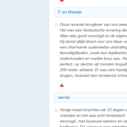
F. en Maartje
Onze recente terugkeer van ons weekv
Het was een fantastische ervaring di
Alles was goed verzorgd en de eige
Hij stond altijd direct voor ons klaa
een charmante ouderwetse uitstraling
benodigdheden, zoals een badkamer, k
onderhouden en voelde knus aan. Het 
perfect, op slechts vijf minuten loop
200 meter afstand. Er was een handi
drogen, inclusief een verwarmd scho
wendy
Vorige maart brachten we 10 dagen do
vrienden en het was echt fantastisc
verzorgd, met luxueuze kamers en ze
badkamer. De eigenaar was ontzettend