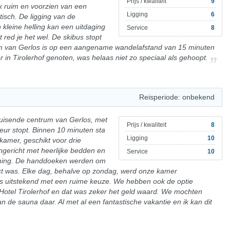
Prijs / kwaliteit
9
ijk ruim en voorzien van een
Ligging
6
stisch. De ligging van de
kleine helling kan een uitdaging
Service
8
 red je het wel. De skibus stopt
um van Gerlos is op een aangename wandelafstand van 15 minuten
r in Tirolerhof genoten, was helaas niet zo speciaal als gehoopt.
Reisperiode: onbekend
bruisende centrum van Gerlos, met
Prijs / kwaliteit
8
deur stopt. Binnen 10 minuten sta
Ligging
10
 kamer, geschikt voor drie
ngericht met heerlijke bedden en
Service
10
ming. De handdoeken werden om
t was. Elke dag, behalve op zondag, werd onze kamer
s uitstekend met een ruime keuze. We hebben ook de optie
Hotel Tirolerhof en dat was zeker het geld waard. We mochten
n de sauna daar. Al met al een fantastische vakantie en ik kan dit