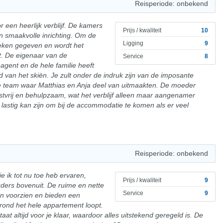
Reisperiode: onbekend
 een heerlijk verblijf. De kamers
Prijs / kwaliteit
10
en smaakvolle inrichting. Om de
Ligging
9
eken gegeven en wordt het
t. De eigenaar van de
Service
8
agent en de hele familie heeft
 van het skiën. Je zult onder de indruk zijn van de imposante
le team waar Matthias en Anja deel van uitmaakten. De moeder
stvrij en behulpzaam, wat het verblijf alleen maar aangenamer
 lastig kan zijn om bij de accommodatie te komen als er veel
Reisperiode: onbekend
e ik tot nu toe heb ervaren,
Prijs / kwaliteit
9
ders bovenuit. De ruime en nette
Service
9
n voorzien en bieden een
t rond het hele appartement loopt.
at altijd voor je klaar, waardoor alles uitstekend geregeld is. De