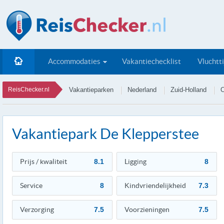
Accommodaties
Vakantiechecklist
Vluchtt
ReisChecker.nl
Vakantieparken
Nederland
Zuid-Holland
O
Vakantiepark De Klepperstee
Prijs / kwaliteit
8.1
Ligging
8
Service
8
Kindvriendelijkheid
7.3
Verzorging
7.5
Voorzieningen
7.5