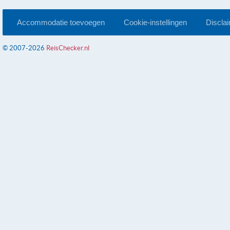
Accommodatie toevoegen
Cookie-instellingen
Discla
© 2007-2026
ReisChecker.nl