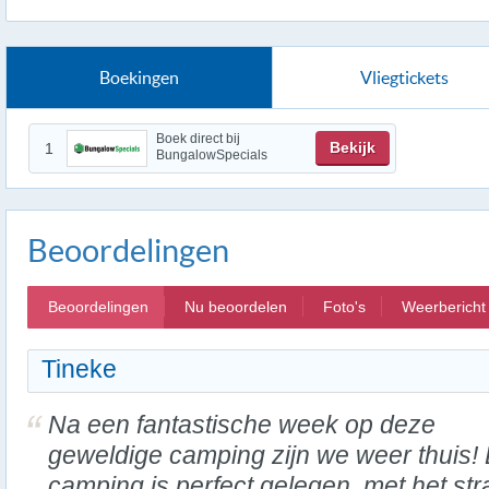
Boekingen
Vliegtickets
Boek direct bij
Bekijk
1
BungalowSpecials
Beoordelingen
Beoordelingen
Nu beoordelen
Foto's
Weerbericht
Tineke
Na een fantastische week op deze
geweldige camping zijn we weer thuis!
camping is perfect gelegen, met het st