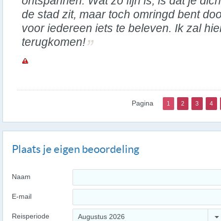
ontspannen. Wat zo fijn is, is dat je dicht
de stad zit, maar toch omringd bent doo
voor iedereen iets te beleven. Ik zal hi
terugkomen!
Pagina
1
2
3
4
Plaats je eigen beoordeling
Naam
E-mail
Reisperiode
Augustus 2026