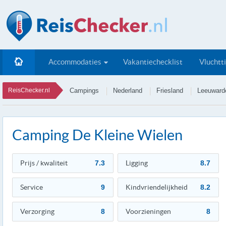
Accommodaties
Vakantiechecklist
Vluchtt
ReisChecker.nl
Campings
Nederland
Friesland
Leeuward
Camping De Kleine Wielen
Prijs / kwaliteit
7.3
Ligging
8.7
Service
9
Kindvriendelijkheid
8.2
Verzorging
8
Voorzieningen
8