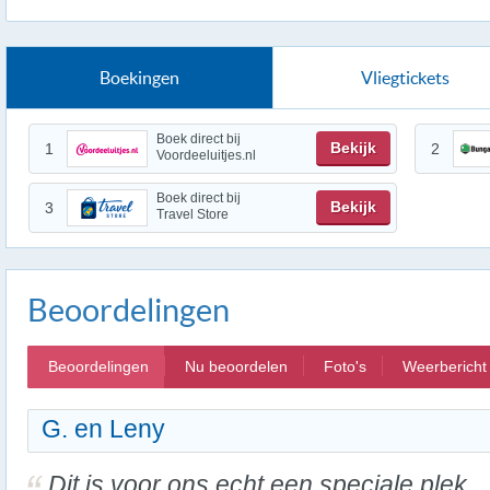
Boekingen
Vliegtickets
Boek direct bij
Bekijk
1
2
Voordeeluitjes.nl
Boek direct bij
Bekijk
3
Travel Store
Beoordelingen
Beoordelingen
Nu beoordelen
Foto's
Weerbericht
G. en Leny
Dit is voor ons echt een speciale plek,